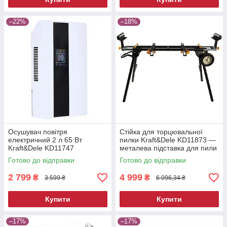
–22%
–18%
Осушувач повітря
Стійка для торцювальної
електричний 2 л 65 Вт
пилки Kraft&Dele KD11873 —
Kraft&Dele KD11747
металева підставка для пили
побутовий вологопоглинач
Готово до відправки
Готово до відправки
2 799
4 999
₴
₴
3 599 ₴
6 096,34 ₴
Купити
Купити
–17%
–17%