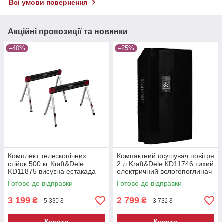
Всі умови повернення
Акційні пропозиції та новинки
–40%
–25%
Комплект телескопічних
Компактний осушувач повітря
стійок 500 кг Kraft&Dele
2 л Kraft&Dele KD11746 тихий
KD11875 висувна естакада
електричний вологопоглинач
Готово до відправки
Готово до відправки
3 199
2 799
₴
₴
5 330 ₴
3 732 ₴
Купити
Купити