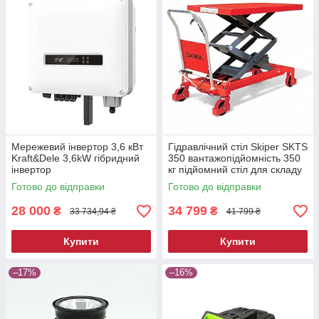
Мережевий інвертор 3,6 кВт
Гідравлічний стіл Skiper SKTS
Kraft&Dele 3,6kW гібридний
350 вантажопідйомність 350
інвертор
кг підйомний стіл для складу
та СТО
Готово до відправки
Готово до відправки
28 000
34 799
₴
₴
33 734,94 ₴
41 799 ₴
Купити
Купити
–17%
–16%