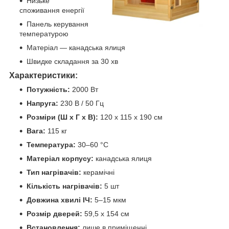
Низьке
споживання енергії
Панель керування
температурою
Матеріал — канадська ялиця
Швидке складання за 30 хв
Характеристики:
Потужність:
2000 Вт
Напруга:
230 В / 50 Гц
Розміри (Ш х Г х В):
120 x 115 x 190 см
Вага:
115 кг
Температура:
30–60 °C
Матеріал корпусу:
канадська ялиця
Тип нагрівачів:
керамічні
Кількість нагрівачів:
5 шт
Довжина хвилі ІЧ:
5–15 мкм
Розмір дверей:
59,5 x 154 см
Встановлення:
лише в приміщенні