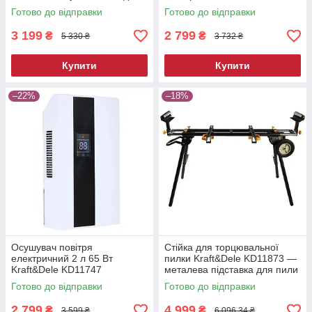
Готово до відправки
Готово до відправки
3 199
2 799
₴
₴
5 330 ₴
3 732 ₴
Купити
Купити
–22%
–18%
Осушувач повітря
Стійка для торцювальної
електричний 2 л 65 Вт
пилки Kraft&Dele KD11873 —
Kraft&Dele KD11747
металева підставка для пили
побутовий вологопоглинач
Готово до відправки
Готово до відправки
2 799
4 999
₴
₴
3 599 ₴
6 096,34 ₴