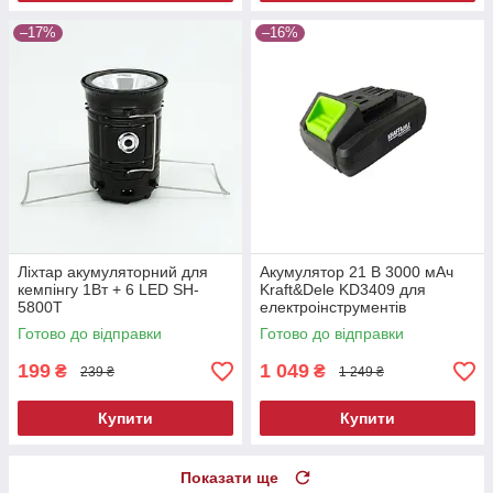
–17%
–16%
Ліхтар акумуляторний для
Акумулятор 21 В 3000 мАч
кемпінгу 1Вт + 6 LED SH-
Kraft&Dele KD3409 для
5800T
електроінструментів
Готово до відправки
Готово до відправки
199
1 049
₴
₴
239 ₴
1 249 ₴
Купити
Купити
Показати ще