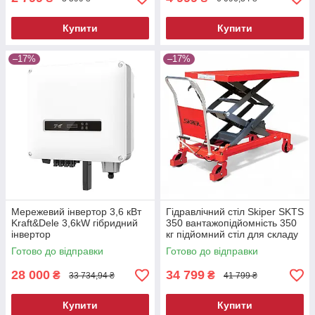
Купити
Купити
–17%
–17%
Мережевий інвертор 3,6 кВт
Гідравлічний стіл Skiper SKTS
Kraft&Dele 3,6kW гібридний
350 вантажопідйомність 350
інвертор
кг підйомний стіл для складу
та СТО
Готово до відправки
Готово до відправки
28 000
34 799
₴
₴
33 734,94 ₴
41 799 ₴
Купити
Купити