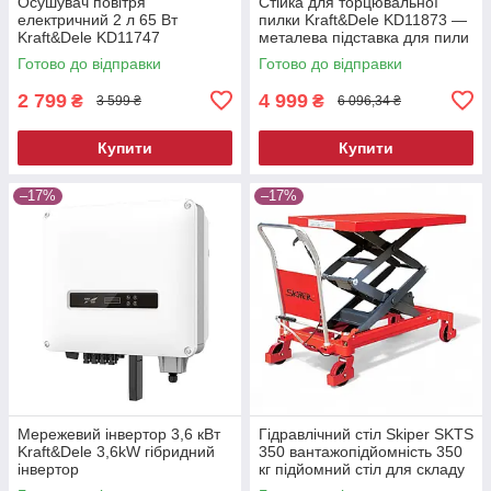
Осушувач повітря
Стійка для торцювальної
електричний 2 л 65 Вт
пилки Kraft&Dele KD11873 —
Kraft&Dele KD11747
металева підставка для пили
побутовий вологопоглинач
Готово до відправки
Готово до відправки
2 799
4 999
₴
₴
3 599 ₴
6 096,34 ₴
Купити
Купити
–17%
–17%
Мережевий інвертор 3,6 кВт
Гідравлічний стіл Skiper SKTS
Kraft&Dele 3,6kW гібридний
350 вантажопідйомність 350
інвертор
кг підйомний стіл для складу
та СТО