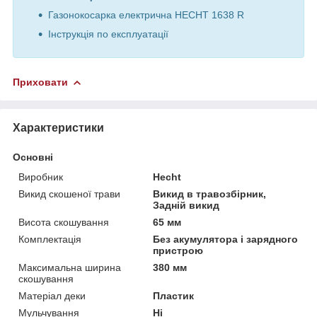
Газонокосарка електрична HECHT 1638 R
Інструкція по експлуатації
Приховати
Характеристики
Основні
Виробник
Hecht
Викид скошеної трави
Викид в травозбірник,
Задній викид
Висота скошування
65 мм
Комплектація
Без акумулятора і зарядного
пристрою
Максимальна ширина
380 мм
скошування
Матеріал деки
Пластик
Мульчування
Ні