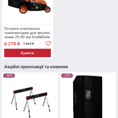
Потужна електрична
газонокосарка для високої
трави 25-80 мм Kraft&Dele
KD5401, 2600 Вт
6 279
₴
7 643 ₴
Купити
Акційні пропозиції та новинки
–40%
–25%