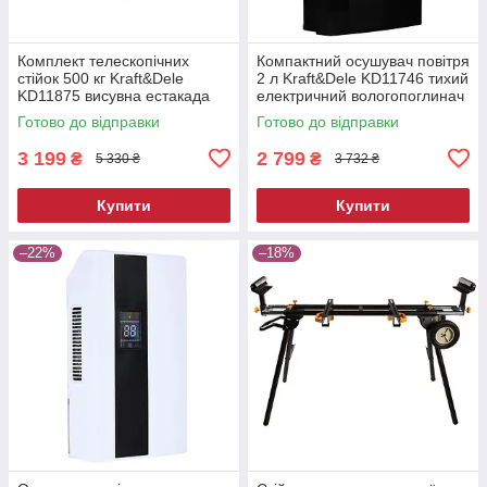
Комплект телескопічних
Компактний осушувач повітря
стійок 500 кг Kraft&Dele
2 л Kraft&Dele KD11746 тихий
KD11875 висувна естакада
електричний вологопоглинач
Готово до відправки
Готово до відправки
3 199
2 799
₴
₴
5 330 ₴
3 732 ₴
Купити
Купити
–22%
–18%