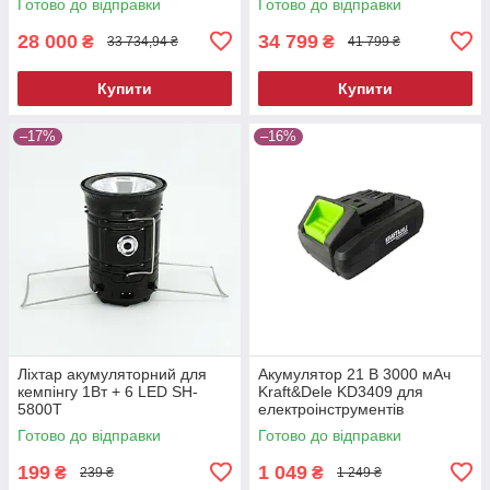
Готово до відправки
Готово до відправки
28 000
34 799
₴
₴
33 734,94 ₴
41 799 ₴
Купити
Купити
–17%
–16%
Ліхтар акумуляторний для
Акумулятор 21 В 3000 мАч
кемпінгу 1Вт + 6 LED SH-
Kraft&Dele KD3409 для
5800T
електроінструментів
Готово до відправки
Готово до відправки
199
1 049
₴
₴
239 ₴
1 249 ₴