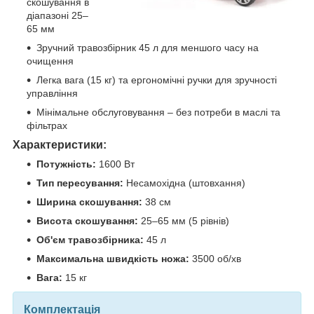
скошування в
діапазоні 25–
65 мм
Зручний травозбірник 45 л для меншого часу на
очищення
Легка вага (15 кг) та ергономічні ручки для зручності
управління
Мінімальне обслуговування – без потреби в маслі та
фільтрах
Характеристики:
Потужність:
1600 Вт
Тип пересування:
Несамохідна (штовхання)
Ширина скошування:
38 см
Висота скошування:
25–65 мм (5 рівнів)
Об'єм травозбірника:
45 л
Максимальна швидкість ножа:
3500 об/хв
Вага:
15 кг
Комплектація