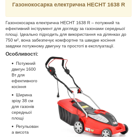
Газонокосарка електрична HECHT 1638 R
Газонокосарка електрична HECHT 1638 R – потужний та
ефективний інструмент для догляду за газонами середньої
площі. Ідеально підходить для використання на ділянках до
750 м², вона забезпечує комфортне та швидке косіння
завдяки потужному двигуну та простоті в експлуатації.
Особливості:
Потужний
двигун 1600
Вт для
ефективного
косіння
Ширина
зрізу 38 см
для газонів
середньої
площі
Регульован
а висота