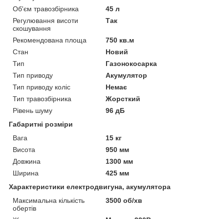
Об'єм травозбірника
45 л
Регулювання висоти
Так
скошування
Рекомендована площа
750 кв.м
Стан
Новий
Тип
Газонокосарка
Тип приводу
Акумулятор
Тип приводу коліс
Немає
Тип травозбірника
Жорсткий
Рівень шуму
96 дБ
Габаритні розміри
Вага
15 кг
Висота
950 мм
Довжина
1300 мм
Ширина
425 мм
Характеристики електродвигуна, акумулятора
Максимальна кількість
3500 об/хв
обертів