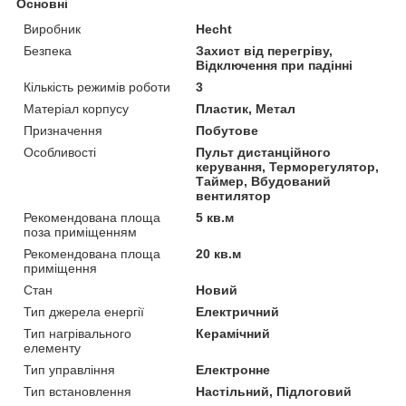
Основні
Виробник
Hecht
Безпека
Захист від перегріву,
Відключення при падінні
Кількість режимів роботи
3
Матеріал корпусу
Пластик, Метал
Призначення
Побутове
Особливості
Пульт дистанційного
керування, Терморегулятор,
Таймер, Вбудований
вентилятор
Рекомендована площа
5 кв.м
поза приміщенням
Рекомендована площа
20 кв.м
приміщення
Стан
Новий
Тип джерела енергії
Електричний
Тип нагрівального
Керамічний
елементу
Тип управління
Електронне
Тип встановлення
Настільний, Підлоговий