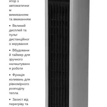
ятор з
автоматични
м
вимиканням
та вмиканням
Великий
дисплей та
пульт
дистанційног
о керування
Вбудовани
й таймер для
зручного
налаштуванн
я роботи
Функція
коливань для
рівномірного
розподілу
тепла
Захист від
перегріву та