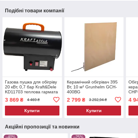
Подібні товари компанії
Газова пушка для обігріву
Керамічний обігрівач 395
Обіг
20 кВт, 0,7 бар Kraft&Dele
Вт, 10 м² Grunhelm GCH-
кера
KD11703 теплова гармата
400BG
CHP
газова
кера
3 869
2 799
4 9
₴
₴
4 469 ₴
3 292,94 ₴
опа
Купити
Купити
Акційні пропозиції та новинки
–40%
–25%