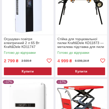
Осушувач повітря
Стійка для торцювальної
електричний 2 л 65 Вт
пилки Kraft&Dele KD11873 —
Kraft&Dele KD11747
металева підставка для пили
побутовий вологопоглинач
Готово до відправки
Готово до відправки
2 799
4 999
₴
₴
3 599 ₴
6 096,34 ₴
Купити
Купити
–17%
–17%