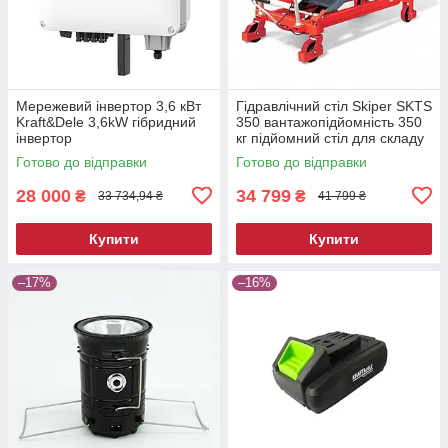
Мережевий інвертор 3,6 кВт
Гідравлічний стіл Skiper SKTS
Kraft&Dele 3,6kW гібридний
350 вантажопідйомність 350
інвертор
кг підйомний стіл для складу
та СТО
Готово до відправки
Готово до відправки
28 000
34 799
₴
₴
33 734,94 ₴
41 799 ₴
Купити
Купити
–17%
–16%