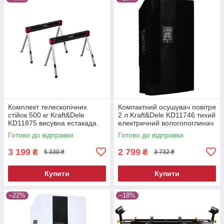
Комплект телескопічних
Компактний осушувач повітря
стійок 500 кг Kraft&Dele
2 л Kraft&Dele KD11746 тихий
KD11875 висувна естакада
електричний вологопоглинач
Готово до відправки
Готово до відправки
3 199
2 799
₴
₴
5 330 ₴
3 732 ₴
Купити
Купити
–22%
–18%