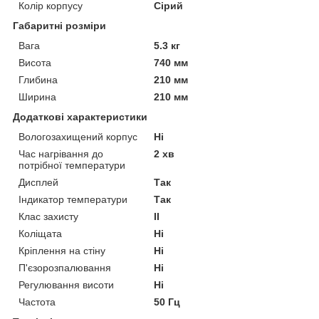
Колір корпусу
Сірий
Габаритні розміри
Вага
5.3 кг
Висота
740 мм
Глибина
210 мм
Ширина
210 мм
Додаткові характеристики
Вологозахищений корпус
Ні
Час нагрівання до
2 хв
потрібної температури
Дисплей
Так
Індикатор температури
Так
Клас захисту
II
Коліщата
Ні
Кріплення на стіну
Ні
П'єзорозпалювання
Ні
Регулювання висоти
Ні
Частота
50 Гц