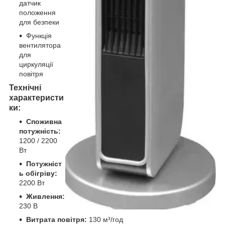
датчик
положення
для безпеки
Функція
вентилятора
для
циркуляції
повітря
Технічні
характеристи
ки:
Споживна
потужність:
1200 / 2200
Вт
Потужніст
ь обігріву:
2200 Вт
Живлення:
230 В
Витрата повітря:
130 м³/год