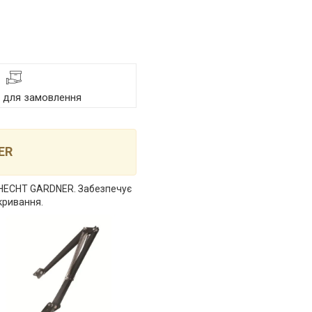
я для замовлення
ER
х HECHT GARDNER. Забезпечує
кривання.