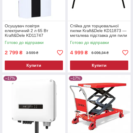
Осушувач повітря
Стійка для торцювальної
електричний 2 л 65 Вт
пилки Kraft&Dele KD11873 —
Kraft&Dele KD11747
металева підставка для пили
побутовий вологопоглинач
Готово до відправки
Готово до відправки
2 799
4 999
₴
₴
3 599 ₴
6 096,34 ₴
Купити
Купити
–17%
–17%