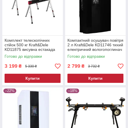
Комплект телескопічних
Компактний осушувач повітря
стійок 500 кг Kraft&Dele
2 л Kraft&Dele KD11746 тихий
KD11875 висувна естакада
електричний вологопоглинач
Готово до відправки
Готово до відправки
3 199
2 799
₴
₴
5 330 ₴
3 732 ₴
Купити
Купити
–22%
–18%