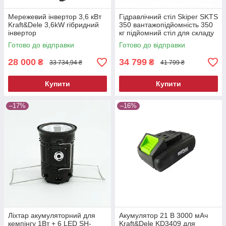
Мережевий інвертор 3,6 кВт
Гідравлічний стіл Skiper SKTS
Kraft&Dele 3,6kW гібридний
350 вантажопідйомність 350
інвертор
кг підйомний стіл для складу
та СТО
Готово до відправки
Готово до відправки
28 000
34 799
₴
₴
33 734,94 ₴
41 799 ₴
Купити
Купити
–17%
–16%
Ліхтар акумуляторний для
Акумулятор 21 В 3000 мАч
кемпінгу 1Вт + 6 LED SH-
Kraft&Dele KD3409 для