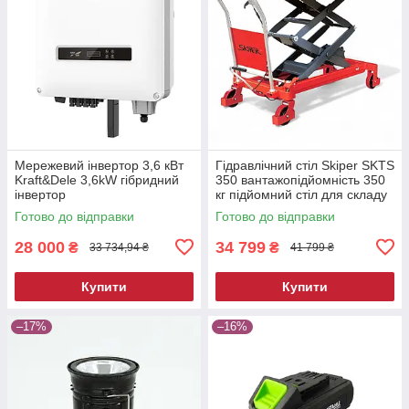
Мережевий інвертор 3,6 кВт
Гідравлічний стіл Skiper SKTS
Kraft&Dele 3,6kW гібридний
350 вантажопідйомність 350
інвертор
кг підйомний стіл для складу
та СТО
Готово до відправки
Готово до відправки
28 000
34 799
₴
₴
33 734,94 ₴
41 799 ₴
Купити
Купити
–17%
–16%