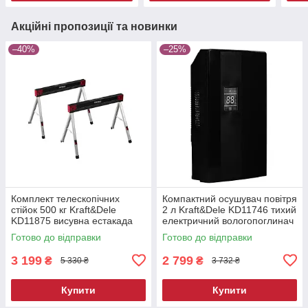
Акційні пропозиції та новинки
–40%
–25%
Комплект телескопічних
Компактний осушувач повітря
стійок 500 кг Kraft&Dele
2 л Kraft&Dele KD11746 тихий
KD11875 висувна естакада
електричний вологопоглинач
Готово до відправки
Готово до відправки
3 199
2 799
₴
₴
5 330 ₴
3 732 ₴
Купити
Купити