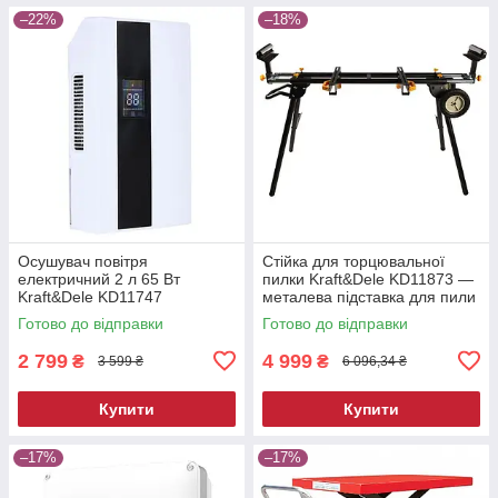
–22%
–18%
Осушувач повітря
Стійка для торцювальної
електричний 2 л 65 Вт
пилки Kraft&Dele KD11873 —
Kraft&Dele KD11747
металева підставка для пили
побутовий вологопоглинач
Готово до відправки
Готово до відправки
2 799
4 999
₴
₴
3 599 ₴
6 096,34 ₴
Купити
Купити
–17%
–17%