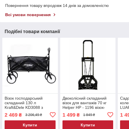
Повернення товару впродовж 14 днів за домовленістю
Всі умови повернення
Подібні товари компанії
Візок господарський
Двоколісний складаний
Садо
складаний 130 л
візок для вантажів 70 кг
коле
Kraft&Dele KD3088 з
Helper HP - 1196 візок-
LUAR
колесами
трансформер для складів
см в
2 469
1 499
1 4
₴
₴
3 206,49 ₴
1 849 ₴
ручк
Купити
Купити