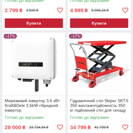
Готово до відправки
Готово до відправки
2 799
4 999
₴
₴
3 599 ₴
6 096,34 ₴
Купити
Купити
–17%
–17%
Мережевий інвертор 3,6 кВт
Гідравлічний стіл Skiper SKTS
Kraft&Dele 3,6kW гібридний
350 вантажопідйомність 350
інвертор
кг підйомний стіл для складу
та СТО
Готово до відправки
Готово до відправки
28 000
34 799
₴
₴
33 734,94 ₴
41 799 ₴