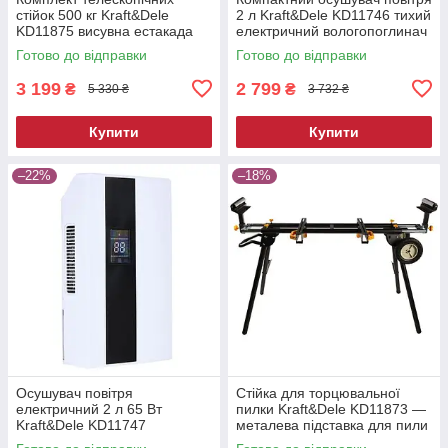
стійок 500 кг Kraft&Dele
2 л Kraft&Dele KD11746 тихий
KD11875 висувна естакада
електричний вологопоглинач
Готово до відправки
Готово до відправки
3 199
2 799
₴
₴
5 330 ₴
3 732 ₴
Купити
Купити
–22%
–18%
Осушувач повітря
Стійка для торцювальної
електричний 2 л 65 Вт
пилки Kraft&Dele KD11873 —
Kraft&Dele KD11747
металева підставка для пили
побутовий вологопоглинач