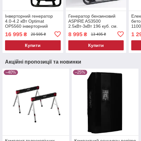
Інверторний генератор
Генератор бензиновий
Елек
4.0-4.2 кВт Optimat
ASPIRE AS3500
бето
OP5560 інверторний
2.5кВт-3кВт 196 куб. см.
1100
бензогенератор для дому
генератор бензиновий
вібр
16 995
8 995
1 2
₴
₴
20 595 ₴
13 495 ₴
генератор бензиновий для
сумі
дачі
для 
Купити
Купити
Акційні пропозиції та новинки
–40%
–25%
Комплект телескопічних
Компактний осушувач повітря