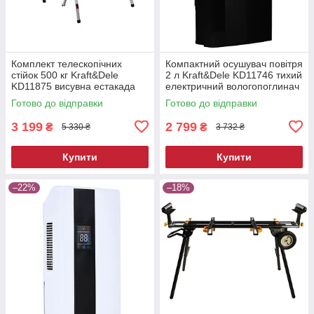
Комплект телескопічних
Компактний осушувач повітря
стійок 500 кг Kraft&Dele
2 л Kraft&Dele KD11746 тихий
KD11875 висувна естакада
електричний вологопоглинач
Готово до відправки
Готово до відправки
3 199
2 799
₴
₴
5 330 ₴
3 732 ₴
Купити
Купити
–22%
–18%