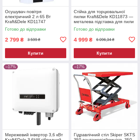
Осушувач повітря
Стійка для торцювальної
електричний 2 л 65 Вт
пилки Kraft&Dele KD11873 —
Kraft&Dele KD11747
металева підставка для пили
побутовий вологопоглинач
Готово до відправки
Готово до відправки
2 799
4 999
₴
₴
3 599 ₴
6 096,34 ₴
Купити
Купити
–17%
–17%
Мережевий інвертор 3,6 кВт
Гідравлічний стіл Skiper SKTS
Kraft&Dele 3,6kW гібридний
350 вантажопідйомність 350