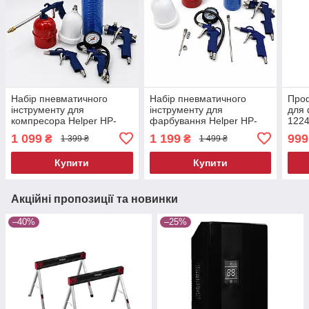
Набір пневматичного
Набір пневматичного
Проф
інструменту для
інструменту для
для 
компресора Helper HP-
фарбування Helper HP-
1224
1227набір інструменту з
1228 набір інструменту з
пнев
1 099
1 199
999
₴
₴
1 399 ₴
1 499 ₴
шлангом 10 м
шлангом 5 м
майс
Купити
Купити
Акційні пропозиції та новинки
–40%
–25%