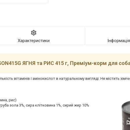
Характеристики
Інформаці
ON415G ЯГНЯ та РИС 415 г, Преміум-корм для соба
лькість вітамінів і амінокислот в натуральному вигляді. Не містить хім
ина, рис)
груба зола 3%, сира клітковина 1%, сирий жир 10%