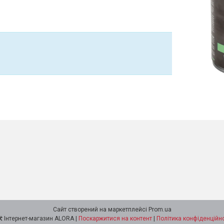
Сайт створений на маркетплейсі
Prom.ua
⚙️🛠 Інтернет-магазин ALORA |
Поскаржитися на контент
|
Політика конфіденційно