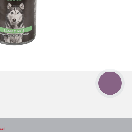
КНОПКА
ЗВ'ЯЗКУ
сті