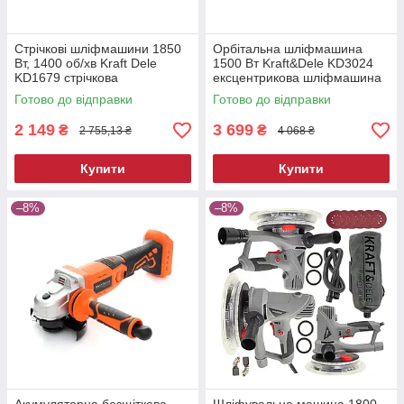
Стрічкові шліфмашини 1850
Орбітальна шліфмашина
Вт, 1400 об/хв Kraft Dele
1500 Вт Kraft&Dele KD3024
KD1679 стрічкова
ексцентрикова шліфмашина
шліфувальна машина
Готово до відправки
Готово до відправки
2 149
3 699
₴
₴
2 755,13 ₴
4 068 ₴
Купити
Купити
–8%
–8%