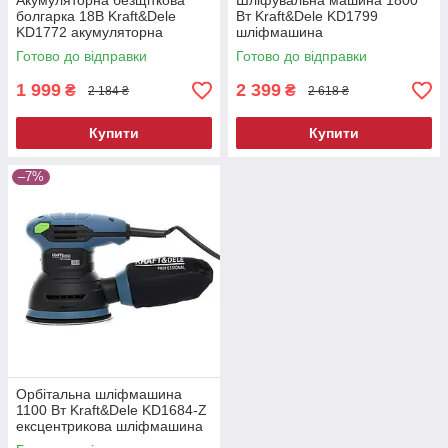
Акумуляторна безщіткова
Шліфувальна машина 1800
болгарка 18В Kraft&Dele
Вт Kraft&Dele KD1799
KD1772 акумуляторна
шліфмашина
болгарка
Готово до відправки
Готово до відправки
1 999
2 399
₴
₴
2 184 ₴
2 618 ₴
Купити
Купити
–7%
Орбітальна шліфмашина
1100 Вт Kraft&Dele KD1684-Z
ексцентрикова шліфмашина