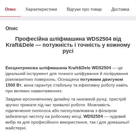
Опис
Характеристики
Відгуки про товар
Доставка
Опис
Професійна шліфмашина WDS2504 від
Kraft&Dele — потужність і точність у кожному
русі
Ексцентрикова шліфмашина Kraft&Dele WDS2504
— це
ідеальний інструмент для точного шліфування й полірування
різноманітних поверхонь. Оснащена
потужним двигуном
1500 Вт
, вона гарантує стабільну та ефективну роботу навіть
при великих навантаженнях.
Завдяки ергономічному дизайну та нековзній ручці, пристрій
зручно тримати під час тривалої роботи. Можливість
підключення пилососа або пилоуловлювача з фільтром
забезпечує чистоту на робочому місці.
WDS2504
— чудовий
вибір як для професійного використання, так і для домашньої
майстерні.