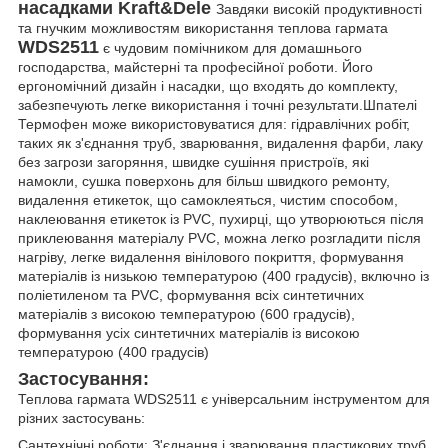
насадками Kraft&Dele
Завдяки високій продуктивності
та гнучким можливостям використання теплова гармата
WDS2511
є чудовим помічником для домашнього
господарства, майстерні та професійної роботи. Його
ергономічний дизайн і насадки, що входять до комплекту,
забезпечують легке використання і точні результати.Шпателі
Термофен може використовуватися для: гідравлічних робіт,
таких як з'єднання труб, зварювання, видалення фарби, лаку
без загрози загоряння, швидке сушіння пристроїв, які
намокли, сушка поверхонь для більш швидкого ремонту,
видалення етикеток, що самоклеяться, чистим способом,
наклеювання етикеток із PVC, пухирці, що утворюються після
приклеювання матеріалу PVC, можна легко розгладити після
нагріву, легке видалення вінілового покриття, формування
матеріалів із низькою температурою (400 градусів), включно із
поліетиленом та PVC, формування всіх синтетичних
матеріалів з високою температурою (600 градусів),
формування усіх синтетичних матеріалів із високою
температурою (400 градусів)
Застосування:
Теплова гармата WDS2511 є універсальним інструментом для
різних застосувань:
Сантехнічні роботи: З'єднання і зварювання пластикових труб.