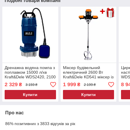
Подібні товари компанії
Дренажна водяна помпа з
Міксер будівельний
Цирк
поплавком 15000 л/хв
електричний 2600 Вт
наст
Kraft&Dele WDS2420, 2100
Kraft&Dele KD541 міксер із
WDS2
Вт
регулюванням швидкості
дер
2 329
1 999
8 9
₴
₴
3 159 ₴
2 199 ₴
Купити
Купити
Про нас
86% позитивних з 3833 відгуків за рік