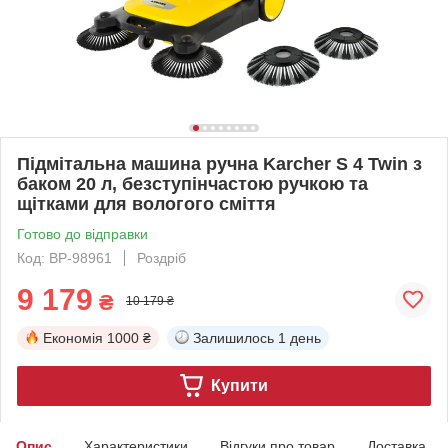
Підмітальна машина ручна Karcher S 4 Twin з
баком 20 л, безступінчастою ручкою та
щітками для вологого сміття
Готово до відправки
Код: BP-98961
Роздріб
9 179
₴
10 179 ₴
Економія
1000 ₴
Залишилось
1 день
Купити
Опис
Характеристики
Відгуки про товар
Доставка