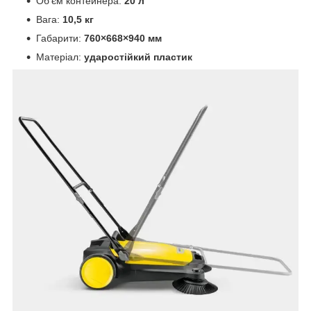
Об’єм контейнера:
20 л
Вага:
10,5 кг
Габарити:
760×668×940 мм
Матеріал:
ударостійкий пластик