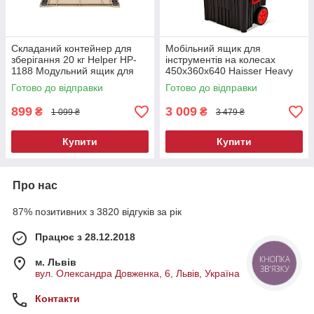
Складаний контейнер для
Мобільний ящик для
зберігання 20 кг Helper HP-
інструментів на колесах
1188 Модульний ящик для
450х360х640 Haisser Heavy
зберігання
пересувний інструмент
Готово до відправки
Готово до відправки
899
3 009
₴
₴
1 099 ₴
3 479 ₴
Купити
Купити
Про нас
87% позитивних з 3820 відгуків за рік
Працює з 28.12.2018
КНОПКА
м. Львів
ЗВ'ЯЗКУ
вул. Олександра Довженка, 6, Львів, Україна
Контакти