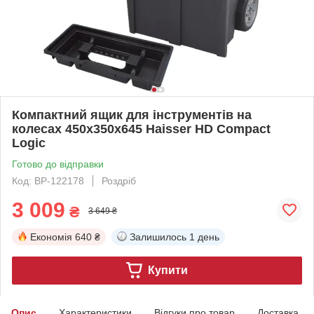
Компактний ящик для інструментів на
колесах 450x350x645 Haisser HD Compact
Logic
Готово до відправки
Код: BP-122178
Роздріб
3 009
₴
3 649 ₴
Економія
640 ₴
Залишилось
1 день
Купити
Опис
Характеристики
Відгуки про товар
Доставка