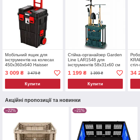
Мобільний ящик для
Стійка-органайзер Garden
Робо
інструментів на колесах
Line LAR1548 для
KRA
450х360х640 Haisser
інструментів 58х31х60 см
стіл
Heavy пересувний
підставка для зберігання
ящик
3 009
1 199
34 
₴
₴
3 479 ₴
1 399 ₴
інструмент
садового інвентарю
Купити
Купити
Акційні пропозиції та новинки
–22%
–21%