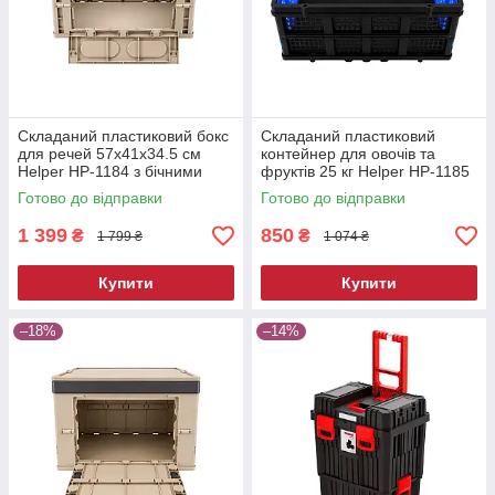
Складаний пластиковий бокс
Складаний пластиковий
для речей 57х41х34.5 см
контейнер для овочів та
Helper HP-1184 з бічними
фруктів 25 кг Helper HP-1185
ручками
універсальний складний
Готово до відправки
Готово до відправки
ящик-корзина
1 399
850
₴
₴
1 799 ₴
1 074 ₴
Купити
Купити
–18%
–14%