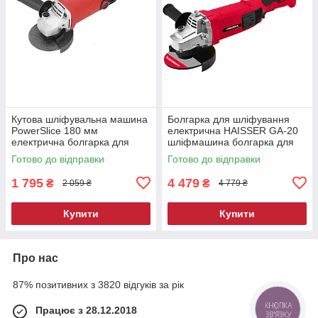
Кутова шліфувальна машина
Болгарка для шліфування
PowerSlice 180 мм
електрична HAISSER GA-20
електрична болгарка для
шліфмашина болгарка для
шліфування
гаражу болгарка побутова
Готово до відправки
Готово до відправки
електрична
1 795
4 479
₴
₴
2 059 ₴
4 779 ₴
Купити
Купити
Про нас
87% позитивних з 3820 відгуків за рік
Працює з 28.12.2018
КНОПКА
ЗВ'ЯЗКУ