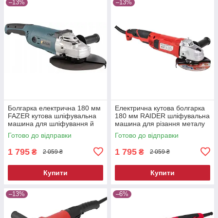
–13%
–13%
Болгарка електрична 180 мм
Електрична кутова болгарка
FAZER кутова шліфувальна
180 мм RAIDER шліфувальна
машина для шліфування й
машина для різання металу
відрізних робіт
й бетону
Готово до відправки
Готово до відправки
1 795
1 795
₴
₴
2 059 ₴
2 059 ₴
Купити
Купити
–13%
–6%