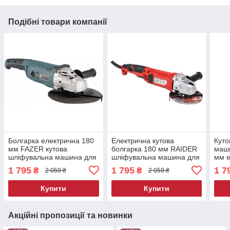
Подібні товари компанії
Болгарка електрична 180
Електрична кутова
Куто
мм FAZER кутова
болгарка 180 мм RAIDER
маши
шліфувальна машина для
шліфувальна машина для
мм е
шліфування й відрізних
різання металу й бетону
для
1 795
1 795
1 7
₴
₴
2 059 ₴
2 059 ₴
робіт
Купити
Купити
Акційні пропозиції та новинки