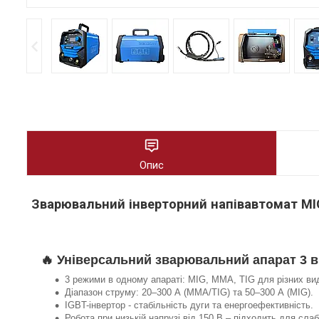
Опис
Зварювальний інверторний напівавтомат MIG
🔥 Універсальний зварювальний апарат 3 в 
3 режими в одному апараті: MIG, MMA, TIG для різних вид
Діапазон струму: 20–300 А (MMA/TIG) та 50–300 А (MIG).
IGBT-інвертор - стабільність дуги та енергоефективність.
Робота при низькій напрузі від 150 В – підходить для сла