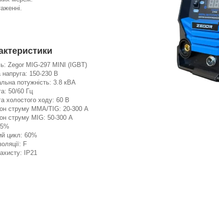
аженні.
.
актеристики
: Zegor MIG-297 MINI (IGBT)
 напруга: 150-230 В
льна потужність: 3.8 кВА
а: 50/60 Гц
а холостого ходу: 60 В
зон струму MMA/TIG: 20-300 А
он струму MIG: 50-300 А
85%
ий цикл: 60%
золяції: F
ахисту: IP21