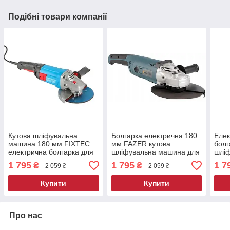
Подібні товари компанії
Кутова шліфувальна
Болгарка електрична 180
Елек
машина 180 мм FIXTEC
мм FAZER кутова
болг
електрична болгарка для
шліфувальна машина для
шлі
різання та шліфування
шліфування й відрізних
різа
1 795
1 795
1 7
₴
₴
2 059 ₴
2 059 ₴
робіт
Купити
Купити
Про нас