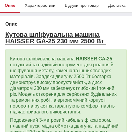
Опис
Характеристики
Відгуки про товар
Доставка
Опис
Кутова шліфувальна машина
HAISSER GA-25 230 мм 2500 Вт
Кутова шліфувальна машина
HAISSER GA-25
–
потужний та надійний інструмент для різання й
шліфування металу, каменю та інших твердих
матеріалів. Завдяки двигуну 2500 Вт болгарка
демонструє високу продуктивність, а диск
діаметром 230 мм забезпечує глибокий і точний
різ. Модель створена для серйозних будівельних
та ремонтних робіт, а ергономічний корпус і
поворотна рукоятка гарантують комфорт навіть
під час тривалого використання.
Подовжений 3-метровий кабель з фіксатором,
плавний пуск, мідна обмотка двигуна та надійний
захист IP20 роблять шліфмашину відмінним