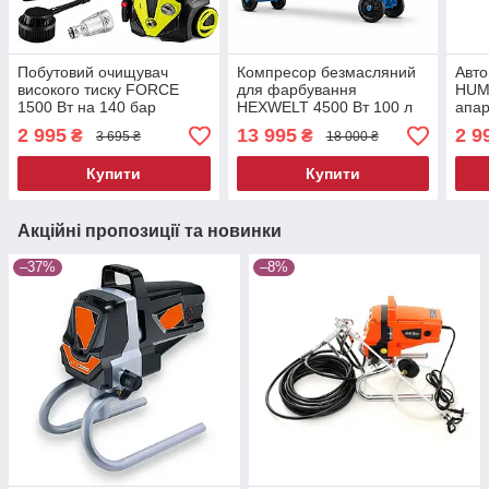
Побутовий очищувач
Компресор безмасляний
Авто
високого тиску FORCE
для фарбування
HUM
1500 Вт на 140 бар
HEXWELT 4500 Вт 100 л
апар
потужна мийка для
10 бар поршневий
догл
2 995
13 995
2 9
₴
₴
3 695 ₴
18 000 ₴
машини мийка високого
компресор повітряний
тиску
компресор
Купити
Купити
Акційні пропозиції та новинки
–37%
–8%