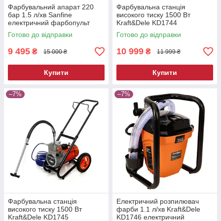
Фарбувальний апарат 220
Фарбувальна станція
бар 1.5 л/хв Sanfine
високого тиску 1500 Вт
електричний фарбопульт
Kraft&Dele KD1744
сервісний фарборозпилювач
фарбувальна станція
Готово до відправки
Готово до відправки
фарбувальна станція для сто
9 495
10 999
₴
₴
15 000 ₴
11 999 ₴
Купити
Купити
–7%
–7%
Фарбувальна станція
Електричний розпилювач
високого тиску 1500 Вт
фарби 1.1 л/хв Kraft&Dele
Kraft&Dele KD1745
KD1746 електричний