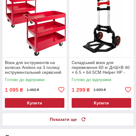
Візок для інструментів на
Складський візок для
колесах Arebos на 3 полиці
перевезення 60 кг Д×Ш×В 40
інструментальний сервісний
× 6.5 × 64.5CM Helper HP -
візок для автосервісу візок
1195 транспортувальний
Готово до відправки
Готово до відправки
для СТО
складський візок
1 095
1 299
₴
₴
1 460 ₴
1 699 ₴
Купити
Купити
Показати ще