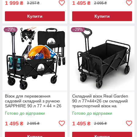
1 999
1 495
₴
₴
3 297 ₴
2 095 ₴
Купити
Купити
–29%
–29%
Візок для перевезення
Складний візок Real Garden
садовий складний з ручкою
90 л 77×44×26 см складний
SAPPHIRE 90 л 77 × 44 × 26
транспортний візок на
см візок транспортувальний
колесах для дачі складаний
Готово до відправки
Готово до відправки
на колесах
транспортний візок
1 495
1 495
₴
₴
2 095 ₴
2 095 ₴
Купити
Купити