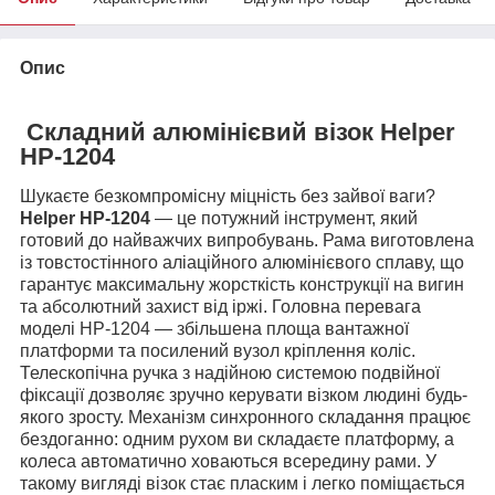
Опис
Складний алюмінієвий візок Helper
HP-1204
Шукаєте безкомпромісну міцність без зайвої ваги?
Helper HP-1204
— це потужний інструмент, який
готовий до найважчих випробувань. Рама виготовлена
із товстостінного аліаційного алюмінієвого сплаву, що
гарантує максимальну жорсткість конструкції на вигин
та абсолютний захист від іржі.
Головна перевага
моделі HP-1204 — збільшена площа вантажної
платформи та посилений вузол кріплення коліс.
Телескопічна ручка з надійною системою подвійної
фіксації дозволяє зручно керувати візком людині будь-
якого зросту. Механізм синхронного складання працює
бездоганно: одним рухом ви складаєте платформу, а
колеса автоматично ховаються всередину рами. У
такому вигляді візок стає пласким і легко поміщається