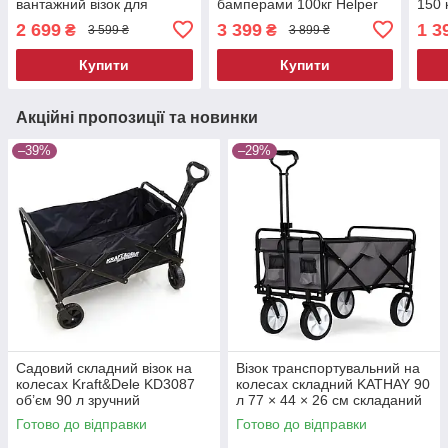
вантажний візок для
бамперами 100кг Helper
150 
складу
HP - 1201 візок для
мага
2 699
3 399
1 3
₴
₴
3 599 ₴
3 899 ₴
перевезення
Купити
Купити
Акційні пропозиції та новинки
–39%
–29%
Садовий складний візок на
Візок транспортувальний на
колесах Kraft&Dele KD3087
колесах складний KATHAY 90
об’єм 90 л зручний
л 77 × 44 × 26 см складаний
транспортний візок
візок для дачі садовий візок
Готово до відправки
Готово до відправки