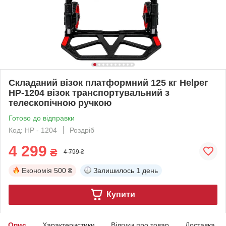
Складаний візок платформний 125 кг Helper
HP-1204 візок транспортувальний з
телескопічною ручкою
Готово до відправки
Код: HP - 1204
Роздріб
4 299
₴
4 799 ₴
Економія
500 ₴
Залишилось
1 день
Купити
Опис
Характеристики
Відгуки про товар
Доставка