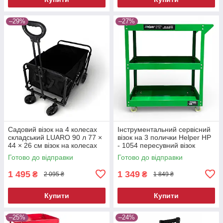
–29%
–27%
Садовий візок на 4 колесах
Інструментальний сервісний
складський LUARO 90 л 77 ×
візок на 3 полички Helper HP
44 × 26 см візок на колесах
- 1054 пересувний візок
візок з ручкою на колесах
автослюсаря
Готово до відправки
Готово до відправки
інструментальний для СТО
1 495
1 349
₴
₴
2 095 ₴
1 849 ₴
Купити
Купити
–25%
–24%