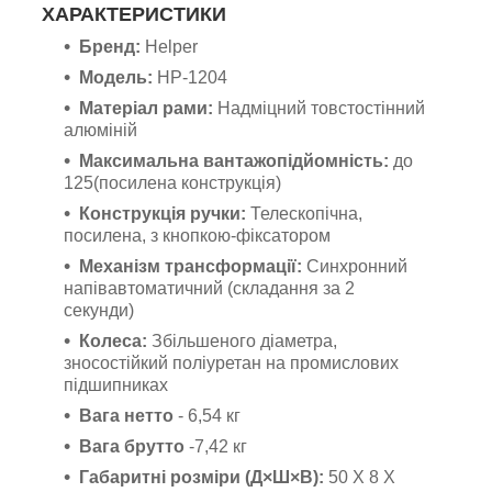
ХАРАКТЕРИСТИКИ
Бренд:
Helper
Модель:
HP-1204
Матеріал рами:
Надміцний товстостінний
алюміній
Максимальна вантажопідйомність:
до
125(посилена конструкція)
Конструкція ручки:
Телескопічна,
посилена, з кнопкою-фіксатором
Механізм трансформації:
Синхронний
напівавтоматичний (складання за 2
секунди)
Колеса:
Збільшеного діаметра,
зносостійкий поліуретан на промислових
підшипниках
Вага нетто
- 6,54 кг
Вага брутто
-7,42 кг
Габаритні розміри (Д×Ш×В):
50 X 8 X