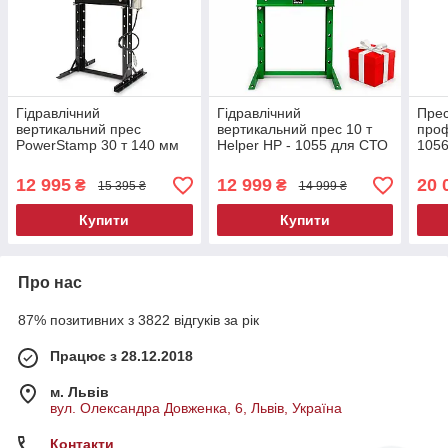
Гідравлічний
Гідравлічний
Прес
вертикальний прес
вертикальний прес 10 т
проф
PowerStamp 30 т 140 мм
Helper HP - 1055 для СТО
1056
гідропрес прес
професійний підлоговий
верт
гідравлічно-пневматичний
прес для автосервісу
гідр
12 995
12 999
20 
₴
₴
15 395 ₴
14 999 ₴
для автосервісу
СТО
Купити
Купити
Про нас
87% позитивних з 3822 відгуків за рік
Працює з 28.12.2018
м. Львів
вул. Олександра Довженка, 6, Львів, Україна
Контакти