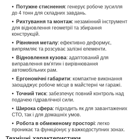
Потужне стиснення
: генерує робоче зусилля
до 4 тонн для складних завдань.
Рихтування та монтаж
: незамінний інструмент
для відновлення геометрії та збирання
конструкцій.
Рівняння металу
: ефективно деформує,
випрямляє та розсуває залізні елементи.
Відновлення кузова
: адаптований для
виправлення вм'ятин і вирівнювання
автомобільних рам.
Ергономічні габарити
: компактне виконання
заощаджує робоче місце в майстерні чи гаражі.
Точний тиск
: забезпечує повний контроль над
подачею гідравлічної сили.
Широка сфера
: підходить як для завантажених
СТО, так і для домашніх умов.
Робота в обмеженому просторі
: легко
проникає та функціонує у важкодоступних зонах.
Технічні характеристики