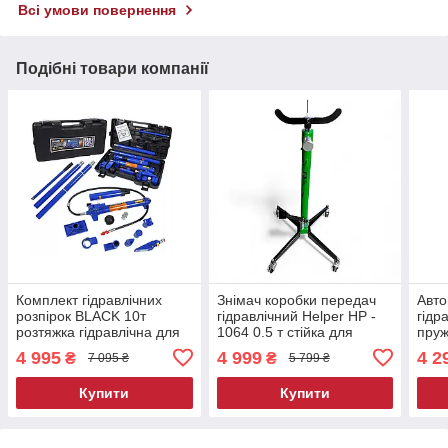
Всі умови повернення
Подібні товари компанії
Комплект гідравлічних
Знімач коробки передач
Авто
розпірок BLACK 10т
гідравлічний Helper HP -
гідр
розтяжка гідравлічна для
1064 0.5 т стійка для
пруж
ремонту авто для
демонтажу коробки
1т г
4 995
4 999
4 2
₴
₴
7 095 ₴
5 799 ₴
рихтування
передач трансмісійна
знім
стійка для СТО
унів
Купити
Купити
гідр