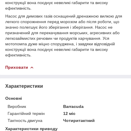
конструкції вона поєднує невеликі габарити та високу
ефективність.
Насос для димових газів оснащений дренажною вилкою для
легкого спорожнення перед морозом або після роботи, що
значно полегшує його зберігання і зберігання. Насос не
призначений для перекачування морських, агресивних або
легкозаймистих речовин чи продуктів харчування. Уся
мотопомпа дуже міцно споруджена, і завдяки відповідній
конструкції вона поєднує невеликі габарити та високу
ефективність.
Приховати
Характеристики
Основні
Виробник
Barracuda
Гарантійний термін
12 міс
Тактность двигуна
Чотиритактний
Характеристики приводу