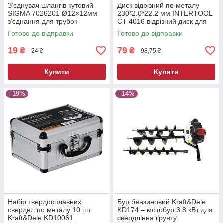
З’єднувач шлангів кутовий
Диск відрізний по металу
SIGMA 7026201 Ø12×12мм
230*2.0*22.2 мм INTERTOOL
з’єднання для трубок
CT-4016 відрізний диск для
цанговий адаптер
розрізання металу
Готово до відправки
Готово до відправки
19
79
₴
₴
24 ₴
98,75 ₴
Купити
Купити
–19%
–14%
Набір твердосплавних
Бур бензиновий Kraft&Dele
свердел по металу 10 шт
KD174 – мотобур 3.8 кВт для
Kraft&Dele KD10061
свердління ґрунту