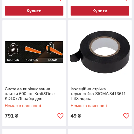
Купити
Купити
Система вирівнювання
Ізоляційна стрічка
плитки 600 шт. Kraft&Dele
термостійка SIGMA 8413611
KD10778 набір для
ПВХ чорна
вирівнювання плитки
0.13мм×19мм×20м ізолента
Немає в наявності
Немає в наявності
для проводки стірчка для
електрики
791
49
₴
₴