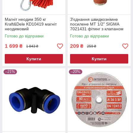
Магніт неодим 350 кг
З'єднання швидкознімне
Kraft&Dele KD10419 магніт
посилене MT 1/2" SIGMA
неодимовий
7021431 фітинг з клапаном
з'єднання із зовнішнім
Готово до відправки
Готово до відправки
різьбленням
1 699
209
₴
₴
1 843 ₴
259 ₴
Купити
Купити
–21%
–20%