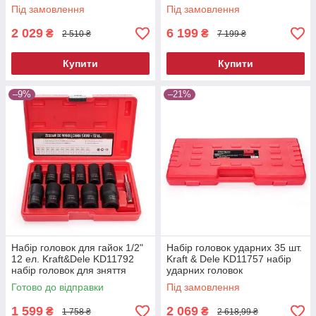
Під замовлення
Під замовлення
2 029
6 199
₴
₴
2 510 ₴
7 199 ₴
Купити
Купити
–9%
–21%
Набір головок для гайок 1/2"
Набір головок ударних 35 шт.
12 ел. Kraft&Dele KD11792
Kraft & Dele KD11757 набір
набір головок для зняття
ударних головок
пошкоджених гайок
Готово до відправки
Під замовлення
1 599
2 069
₴
₴
1 758 ₴
2 618,99 ₴