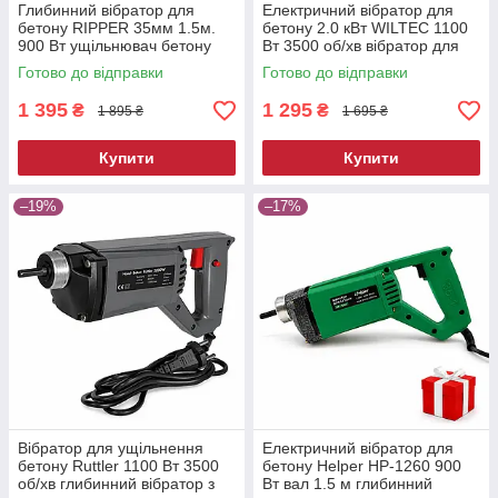
Глибинний вібратор для
Електричний вібратор для
бетону RIPPER 35мм 1.5м.
бетону 2.0 кВт WILTEC 1100
900 Вт ущільнювач бетону
Вт 3500 об/хв вібратор для
електричний вібратор для
бетонної суміші глибинний
Готово до відправки
Готово до відправки
бетону
вібратор для бетону
1 395
1 295
₴
₴
1 895 ₴
1 695 ₴
Купити
Купити
–19%
–17%
Вібратор для ущільнення
Електричний вібратор для
бетону Ruttler 1100 Вт 3500
бетону Helper HP-1260 900
об/хв глибинний вібратор з
Вт вал 1.5 м глибинний