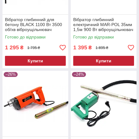
Вібратор глибинний для
Вібратор глибинний
бетону BLACK 1100 Вт 3500
електричний MAR-POL 35мм
об/хв віброущільнювач
1,5м 900 Вт віброущільнювач
вібратор для фундаменту
будівельний вібратор для
Готово до відправки
Готово до відправки
бетону
1 295
1 395
₴
₴
1 795 ₴
1 895 ₴
Купити
Купити
–26%
–24%