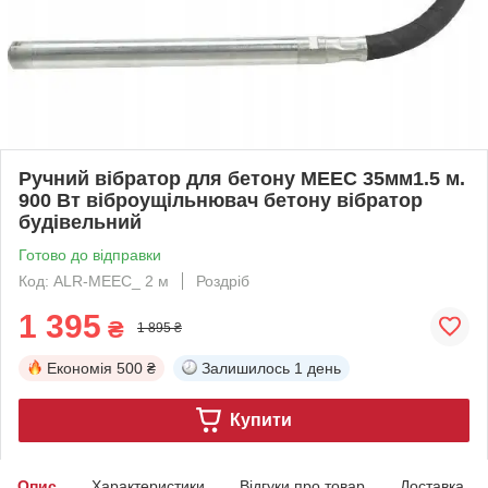
Ручний вібратор для бетону MEEC 35мм1.5 м.
900 Вт віброущільнювач бетону вібратор
будівельний
Готово до відправки
Код: ALR-MEEC_ 2 м
Роздріб
1 395
₴
1 895 ₴
Економія
500 ₴
Залишилось
1 день
Купити
Опис
Характеристики
Відгуки про товар
Доставка