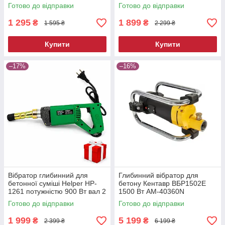
гнучким валом
вібратор для бетонної суміші
Готово до відправки
Готово до відправки
1 295
1 899
₴
₴
1 595 ₴
2 299 ₴
Купити
Купити
–17%
–16%
Вібратор глибинний для
Глибинний вібратор для
бетонної суміші Helper HP-
бетону Кентавр ВБР1502Е
1261 потужністю 900 Вт вал 2
1500 Вт AM-40360N
метра вібратор електричний
електричний будівельний
Готово до відправки
Готово до відправки
для бетону
вібратор
1 999
5 199
₴
₴
2 399 ₴
6 199 ₴