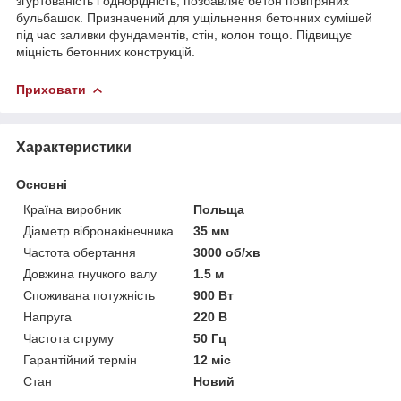
згуртованість і однорідність, позбавляє бетон повітряних
бульбашок. Призначений для ущільнення бетонних сумішей
під час заливки фундаментів, стін, колон тощо. Підвищує
міцність бетонних конструкцій.
Приховати
Характеристики
Основні
Країна виробник
Польща
Діаметр вібронакінечника
35 мм
Частота обертання
3000 об/хв
Довжина гнучкого валу
1.5 м
Споживана потужність
900 Вт
Напруга
220 В
Частота струму
50 Гц
Гарантійний термін
12 міс
Стан
Новий