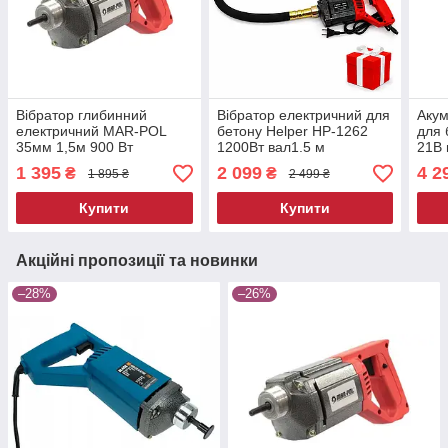
Вібратор глибинний
Вібратор електричний для
Акум
електричний MAR-POL
бетону Helper HP-1262
для 
35мм 1,5м 900 Вт
1200Вт вал1.5 м
21В 
віброущільнювач
будівельний глибинний
глиб
1 395
2 099
4 2
₴
₴
1 895 ₴
2 499 ₴
будівельний вібратор для
вібратор
буді
бетону
Купити
Купити
Акційні пропозиції та новинки
–28%
–26%