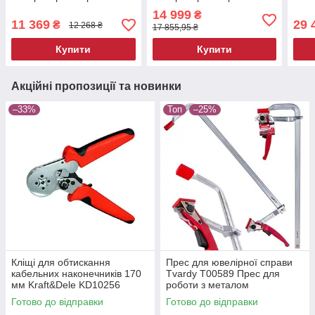
14 999
₴
11 369
29 
₴
12 268 ₴
17 855,95 ₴
Купити
Купити
Акційні пропозиції та новинки
–33%
Топ
–25%
Кліщі для обтискання
Прес для ювелірної справи
кабельних наконечників 170
Tvardy T00589 Прес для
мм Kraft&Dele KD10256
роботи з металом
обтискач кабельних гнізд
Готово до відправки
Готово до відправки