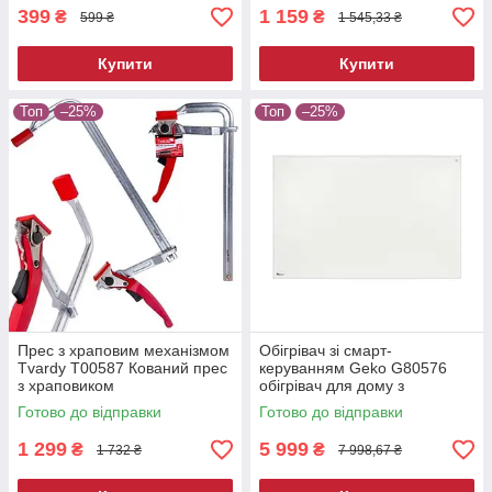
399
1 159
₴
₴
599 ₴
1 545,33 ₴
Купити
Купити
Топ
–25%
Топ
–25%
Прес з храповим механізмом
Обігрівач зі смарт-
Tvardy T00587 Кований прес
керуванням Geko G80576
з храповиком
обігрівач для дому з
дистанційним керуванням
Готово до відправки
Готово до відправки
1 299
5 999
₴
₴
1 732 ₴
7 998,67 ₴