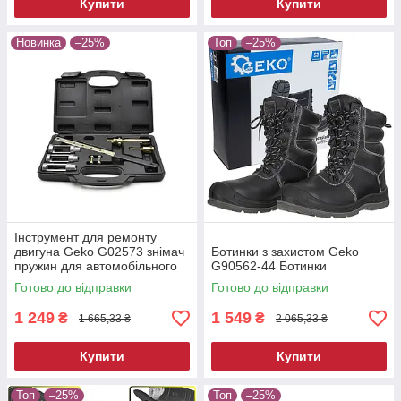
Купити
Купити
Новинка
–25%
Топ
–25%
Інструмент для ремонту
двигуна Geko G02573 знімач
Ботинки з захистом Geko
пружин для автомобільного
G90562-44 Ботинки
двигуна
Готово до відправки
Готово до відправки
1 249
1 549
₴
₴
1 665,33 ₴
2 065,33 ₴
Купити
Купити
Топ
–25%
Топ
–25%