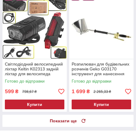
Світлодіодний велосипедний
Розпилювач для будівельних
ліхтар Keltin K02313 задній
розчинів Geko G03170
ліхтар для велосипеда
інструмент для нанесення
штукатурки на стелю
Готово до відправки
Готово до відправки
599
1 699
₴
₴
798,67 ₴
2 265,33 ₴
Купити
Купити
Показати ще