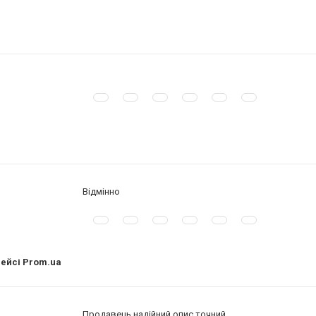
Відмінно
лейсі Prom.ua
Продавець надійний опис точний