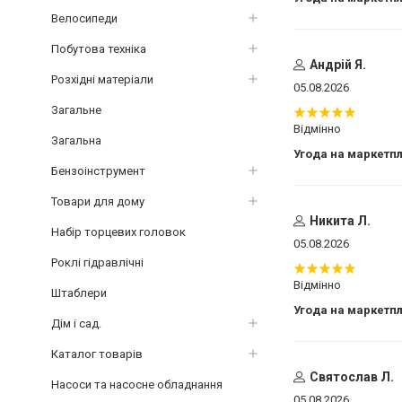
Велосипеди
Побутова техніка
Андрій Я.
Розхідні матеріали
05.08.2026
Загальне
Відмінно
Загальна
Угода на маркетп
Бензоінструмент
Товари для дому
Никита Л.
Набір торцевих головок
05.08.2026
Роклі гідравлічні
Відмінно
Штаблери
Угода на маркетп
Дім і сад.
Каталог товарів
Святослав Л.
Насоси та насосне обладнання
05.08.2026