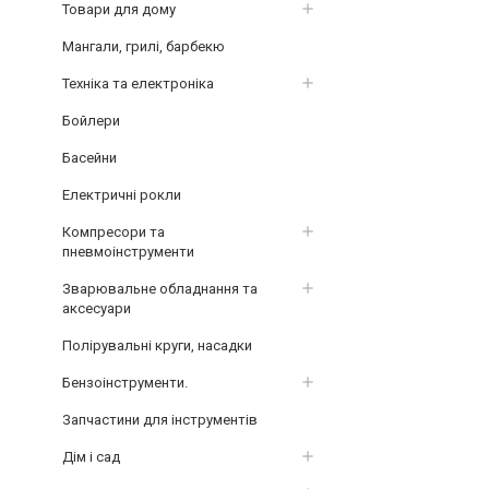
Товари для дому
Мангали, грилі, барбекю
Техніка та електроніка
Бойлери
Басейни
Електричні рокли
Компресори та
пневмоінструменти
Зварювальне обладнання та
аксесуари
Полірувальні круги, насадки
Бензоінструменти.
Запчастини для інструментів
Дім і сад