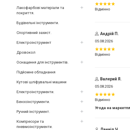
Лакофарбові матеріали та
Відмінно
покриття.
Будівельні інструменти.
Спортивний захист.
Андрій П.
05.08.2026
Електроінструмент
Дровокол
Відмінно
Оснащення для інструментів.
Підйомне обладнання
Валерий Я.
Кутові шліфувальні машини
05.08.2026
Електроінструменти.
Відмінно
Бензоінструменти.
Угода на маркетп
Ручний інструмент.
Компресори та
пневмоінструменти.
Даниіл Ч.