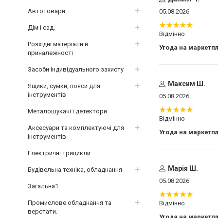
Автотовари.
05.08.2026
Дім і сад.
Відмінно
Розхідні матеріали й
Угода на маркетп
приналежності
Засоби індивідуального захисту
Максим Ш.
Ящики, сумки, пояси для
інструментів
05.08.2026
Металошукачі і детектори
Відмінно
Аксесуари та комплектуючі для
Угода на маркетп
інструментів
Електричні трицикли
Марія Ш.
Будівельна техніка, обладнання
05.08.2026
Загальна1
Промислове обладнання та
Відмінно
верстати.
Угода на маркетп