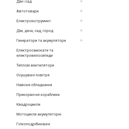
Дім і сад
Автотовари
Електроінструмент
Дім, дача, сад, город
Генератори та акумулятори
Електросамокати та
електровелосипеди
Теплові вентилятори
Осушувачі повітря
Навісне обладнання
Прикормочні кораблики
Квадроцикли
Мотоцикли акумуляторні
Гілкоподрібнювачі