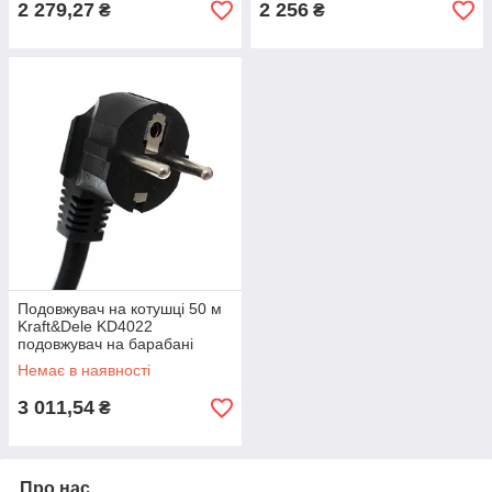
2 279,27
2 256
₴
₴
Подовжувач на котушці 50 м
Kraft&Dele KD4022
подовжувач на барабані
Немає в наявності
3 011,54
₴
Про нас