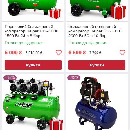
Поршневий безмасляний
Безмасляний повітряний
компресор Helper HP - 1090
компресор Helper HP - 1091
1500 Вт 24 л 8 бар
2000 Вт 50 л 10 бар
електричний компресор для
компресор безоливний для
Готово до відправки
Готово до відправки
СТО безмасляний для
медичного обладнання
автосервісу
5 099
6 599
₴
₴
6 218,29 ₴
7 799 ₴
Купити
Купити
–15%
–13%