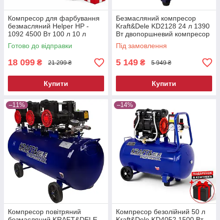
Компресор для фарбування
Безмасляний компресор
безмасляний Helper HP -
Kraft&Dele KD2128 24 л 1390
1092 4500 Вт 100 л 10 л
Вт двопоршневий компресор
безмасляний компресор для
220 л/хв
Готово до відправки
Під замовлення
автосервісу для деталей
18 099
5 149
₴
₴
21 299 ₴
5 949 ₴
Купити
Купити
–11%
–14%
Компресор повітряний
Компресор безолійний 50 л
безмасляний KRAFT&DELE
Kraft&Dele KD4052 1500 Вт