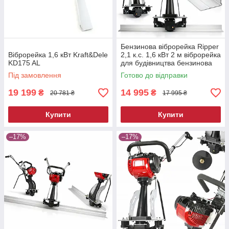
Бензинова віброрейка Ripper
Віброрейка 1,6 кВт Kraft&Dele
2,1 к.с. 1,6 кВт 2 м віброрейка
KD175 AL
для будівництва бензинова
віброрейка для ущільнення
Під замовлення
Готово до відправки
бетону
19 199
14 995
₴
₴
20 781 ₴
17 995 ₴
Купити
Купити
–17%
–17%