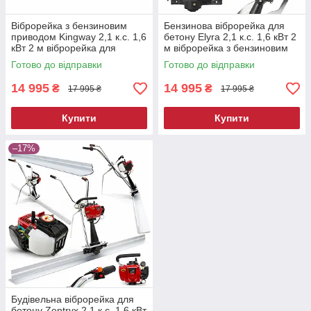
Віброрейка з бензиновим
Бензинова віброрейка для
приводом Kingway 2,1 к.с. 1,6
бетону Elyra 2,1 к.с. 1,6 кВт 2
кВт 2 м віброрейка для
м віброрейка з бензиновим
бетонних робіт бензинова
двигуном віброрейка для
Готово до відправки
Готово до відправки
віброрейка
будівельних робіт
14 995
14 995
₴
₴
17 995 ₴
17 995 ₴
Купити
Купити
–17%
Будівельна віброрейка для
бетону Zentryx 2,1 к.с. 1,6 кВт