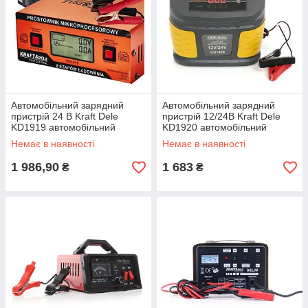
Автомобільний зарядний
Автомобільний зарядний
пристрій 24 В Kraft Dele
пристрій 12/24В Kraft Dele
KD1919 автомобільний
KD1920 автомобільний
зарядний пристрій
зарядний пристрій
Немає в наявності
Немає в наявності
1 986,90
1 683
₴
₴