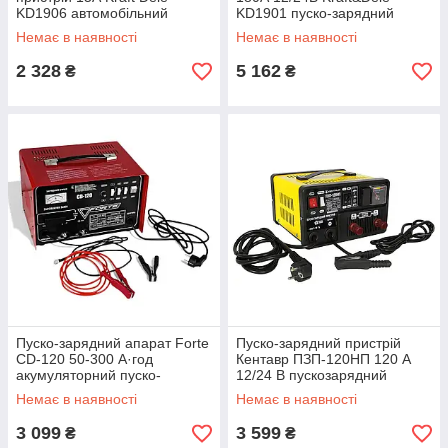
KD1906 автомобільний
KD1901 пуско-зарядний
зарядний пристрій
пристрій
Немає в наявності
Немає в наявності
2 328
5 162
₴
₴
Пуско-зарядний апарат Forte
Пуско-зарядний пристрій
CD-120 50-300 А·год
Кентавр ПЗП-120НП 120 А
акумуляторний пуско-
12/24 В пускозарядний
зарядний пристрій для авто
пристрій інвертного типу
Немає в наявності
Немає в наявності
3 099
3 599
₴
₴