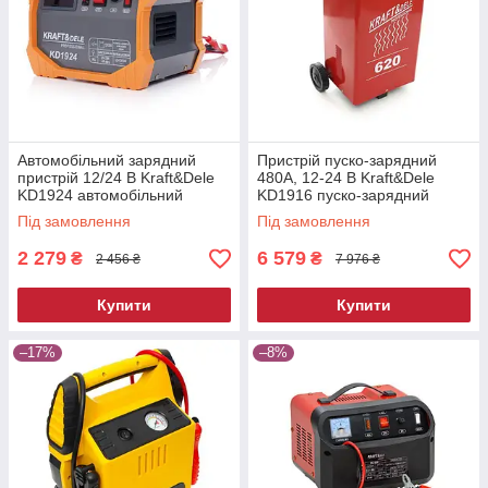
Автомобільний зарядний
Пристрій пуско-зарядний
пристрій 12/24 В Kraft&Dele
480A, 12-24 В Kraft&Dele
KD1924 автомобільний
KD1916 пуско-зарядний
зарядний пристрій
пристрій
Під замовлення
Під замовлення
2 279
6 579
₴
₴
2 456 ₴
7 976 ₴
Купити
Купити
–17%
–8%