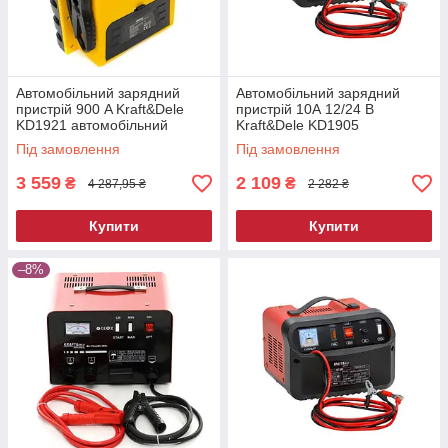
Автомобільний зарядний
Автомобільний зарядний
пристрій 900 A Kraft&Dele
пристрій 10А 12/24 В
KD1921 автомобільний
Kraft&Dele KD1905
зарядний пристрій
автомобільний зарядний
Під замовлення
Під замовлення
пристрій
3 559
2 109
₴
₴
4 287,95 ₴
2 282 ₴
Купити
Купити
–8%