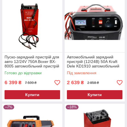
Пуско-зарядний пристрій для
Автомобільний зарядний
авто 12/24V 750A Boxer BX-
пристрій (12/24В) 50А Kraft
8005 автомобільний пристрій
Dele KD1910 автомобільний
для пуску двигуна
зарядний пристрій
Готово до відправки
Під замовлення
6 399
2 639
₴
₴
7 599 ₴
2 858 ₴
Купити
Купити
–7%
–18%