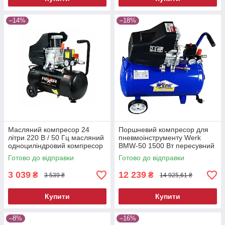
–14%
–18%
Масляний компресор 24
Поршневий компресор для
літри 220 В / 50 Гц масляний
пневмоінструменту Werk
одноциліндровий компресор
BMW-50 1500 Вт пересувний
електричний компресор для
Готово до відправки
Готово до відправки
фарбування
3 039
12 239
₴
₴
3 539 ₴
14 925,61 ₴
Купити
Купити
–8%
–16%