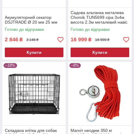
Садова альтанка металева
Акумуляторний секатор
Chomik TUN5699 сіра 3х4м
DSJTRADE Ø 20 мм 25 мм
висота 2.3м металевий навіс
від сонця
Готово до відправки
Готово до відправки
2 846
16 999
₴
₴
3 146 ₴
18 999 ₴
Купити
Купити
–18%
–8%
Складана клітка для собак
Магніт неодим 350 кг