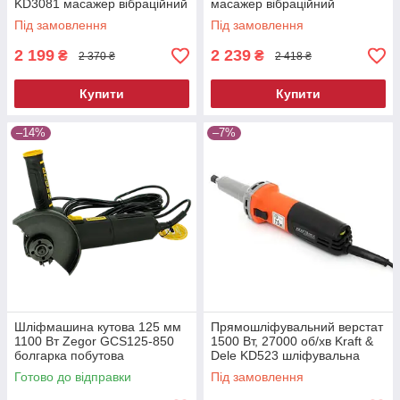
KD3081 масажер вібраційний
масажер вібраційний
Під замовлення
Під замовлення
2 199
2 239
₴
₴
2 370 ₴
2 418 ₴
Купити
Купити
–14%
–7%
Шліфмашина кутова 125 мм
Прямошліфувальний верстат
1100 Вт Zegor GCS125-850
1500 Вт, 27000 об/хв Kraft &
болгарка побутова
Dele KD523 шліфувальна
електрична для різання та
машина пряма
Готово до відправки
Під замовлення
шліфування