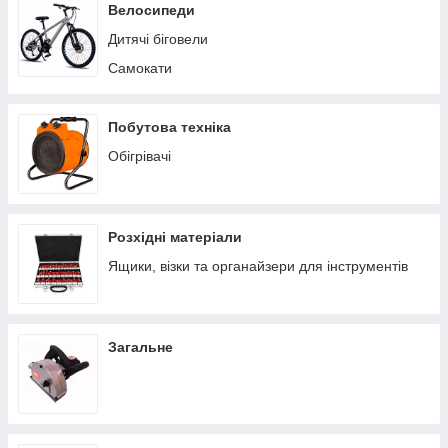
Пилососи побутові
Велосипеди
Теплиці/парники
Дитячі біговели
Вольєри
Самокати
Батути
Ручні сівалки
Побутова техніка
Обігрівачі
Розхідні матеріали
Ящики, візки та органайзери для інструментів
Загальне