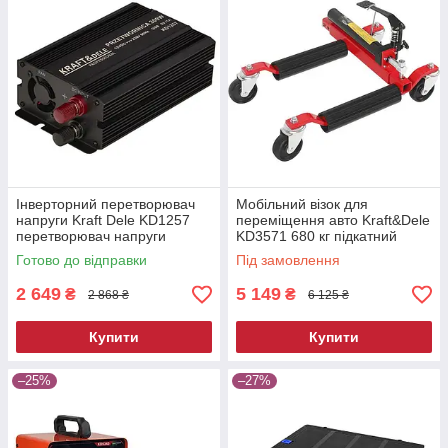
Інверторний перетворювач
Мобільний візок для
напруги Kraft Dele KD1257
переміщення авто Kraft&Dele
перетворювач напруги
KD3571 680 кг підкатний
автомобільний
ролик для автосервісу
Готово до відправки
Під замовлення
2 649
5 149
₴
₴
2 868 ₴
6 125 ₴
Купити
Купити
–25%
–27%