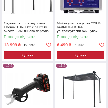
Садова пергола від сонця
Мийка ультразвукова 220 Вт
Chomik TUN5682 сіра 3х3м
Kraft&Dele KD449
висота 2.3м тіньова пергола
ультразвуковий очищувач
для двору
Готово до відправки
Готово до відправки
13 999
6 499
₴
₴
15 999 ₴
7 033 ₴
Купити
Купити
–10%
–11%