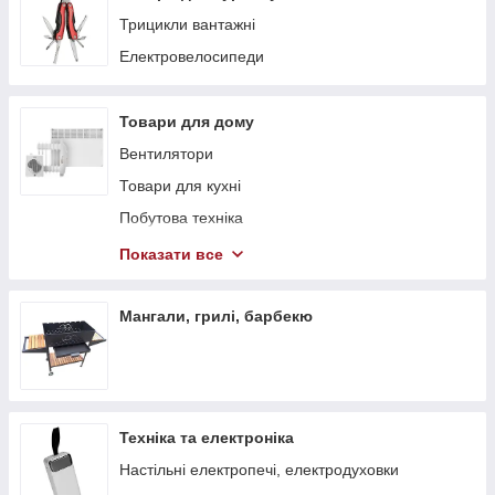
Трицикли вантажні
Електровелосипеди
Товари для дому
Вентилятори
Товари для кухні
Побутова техніка
Теплові гармати
Показати все
Обігрівачі
Стелажі
Мангали, грилі, барбекю
Тепловентилятори
Техніка та електроніка
Настільні електропечі, електродуховки