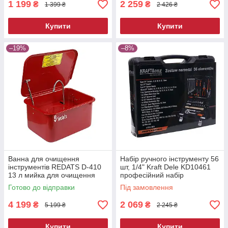
1 199
2 259
₴
₴
1 399 ₴
2 426 ₴
Купити
Купити
–19%
–8%
Ванна для очищення
Набір ручного інструменту 56
інструментів REDATS D-410
шт, 1/4" Kraft Dele KD10461
13 л мийка для очищення
професійний набір
деталей мийна ванна для
інструментів
Готово до відправки
Під замовлення
майстерні
4 199
2 069
₴
₴
5 199 ₴
2 245 ₴
Купити
Купити