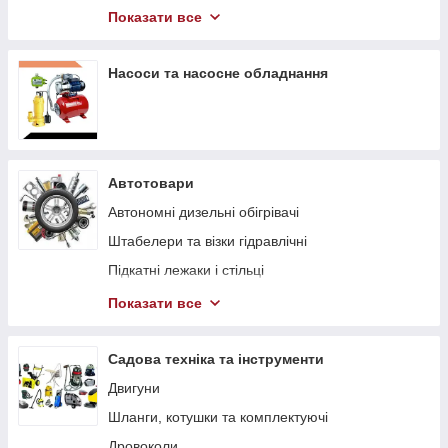
Компресори
Показати все
Гідравлічний інструмент
Насоси та насосне обладнання
Автотовари
Автономні дизельні обігрівачі
Штабелери та візки гідравлічні
Підкaтні лeжaки і cтільці
Траверси для двигуна
Показати все
Стенди для двигуна
Садова техніка та інструменти
Двигуни
Шланги, котушки та комплектуючі
Дровоколи