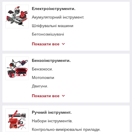
Електроінструменти.
Акумуляторний інструмент.
Шліфувальні машини
Бетонозмішувачі
Болгарка (КШМ)
Показати все
Точильні верстати
Вібратори глибинні для бетону
Бензоінструменти.
Стрічкові пили
Бензокоси.
Токарні станки
Мотопомпи
Гайковерти мережеві
Двигуни.
Свердлильні верстати
Бензопили.
Показати все
Електрорубанки
Генератори.
Штроборізи
Віброплити
Ручний інструмент.
Плиткорізи.
Бензинові газонокосарки.
Набори інструментів.
Електроножиці
Бетонорізи
Контрольно-вимірювальні прилади.