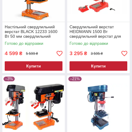
Настільний свердлильний
Свердлильний верстат
верстат BLACK 12233 1600
HEIDMANN 1500 Вт
Вт 50 мм свердлильний
свердлильний верстат для
верстат з тисками верстат
точного свердління
Готово до відправки
Готово до відправки
свердлильний
4 599
3 295
₴
₴
5 599 ₴
3 595 ₴
Купити
Купити
–3%
–21%