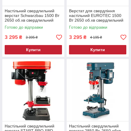
Настільний свердлильний
Верстат для свердління
верстат Schwarzbau 1500 Вт
настільний EUROTEC 1500
2650 об.хв свердлильний
Вт 2650 об.хв свердлильний
верстат по дереву
верстат для гаража
Готово до відправки
Готово до відправки
3 295
3 295
₴
₴
3 395 ₴
4 195 ₴
Купити
Купити
Настільний свердлильний
Настільний свердлильний
верстат START PRO SBD-
верстат 2850 Вт, 2650 обхв