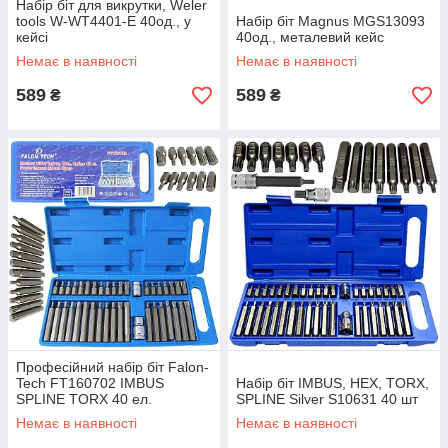
Набір біт для викрутки, Weler
tools W-WT4401-E 40од., у
Набір біт Magnus MGS13093
кейсі
40од., металевий кейс
Немає в наявності
Немає в наявності
589
589
₴
₴
Професійний набір біт Falon-
Tech FT160702 IMBUS
Набір біт IMBUS, HEX, TORX,
SPLINE TORX 40 ел.
SPLINE Silver S10631 40 шт
Немає в наявності
Немає в наявності