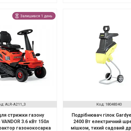
Залишився 1 день
ALR-A211_3
18048340
для стрижки газону
Подрібнювач гілок Gardye
 VANDOR 3.6 кВт 150л
2400 Вт електричний шр
рактор газонокосарка
мішком, тихий садовий д