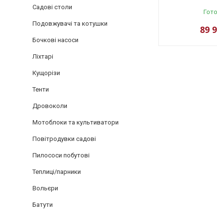
Садові столи
Гото
Подовжувачі та котушки
89 
Бочкові насоси
Ліхтарі
Кущорізи
Тенти
Дровоколи
Мотоблоки та культиватори
Повітродувки садові
Пилососи побутові
Теплиці/парники
Вольєри
Батути