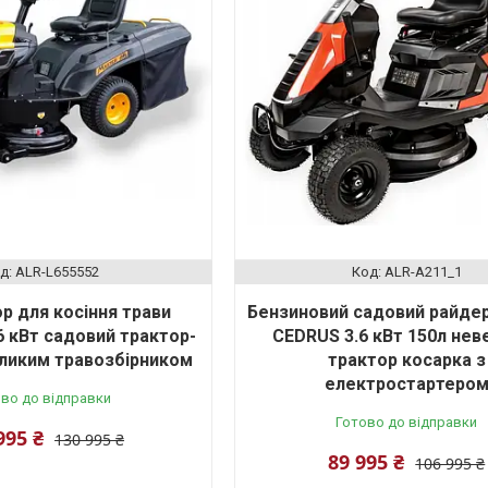
ALR-L655552
ALR-A211_1
р для косіння трави
Бензиновий садовий райде
 6 кВт садовий трактор-
CEDRUS 3.6 кВт 150л нев
еликим травозбірником
трактор косарка з
електростартеро
во до відправки
Готово до відправки
995 ₴
130 995 ₴
89 995 ₴
106 995 ₴