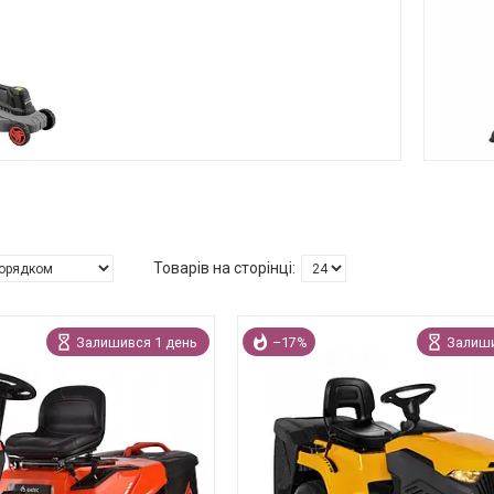
Залишився 1 день
–17%
Залиши