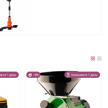
вся 1 день
–8%
Залишився 1 день