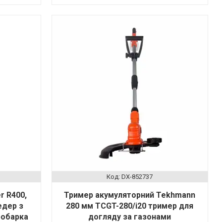
DX-852737
r R400,
Тример акумуляторний Tekhmann
едер з
280 мм TCGT-280/i20 тример для
робарка
догляду за газонами