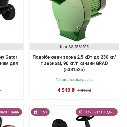
SG-5381525
ну Gator
Подрібнювач зерна 2.5 кВт до 230 кг/
нням для
г зернові, 90 кг/г качани GRAD
(5381525)
Готово до відправки
4 519 ₴
₴
4 919 ₴
вся 1 день
–15%
Залишився 1 день