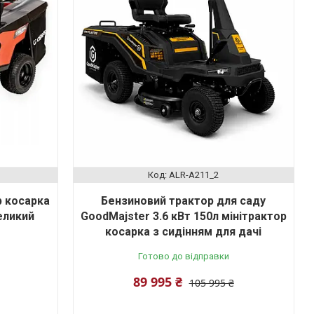
ALR-A211_2
р косарка
Бензиновий трактор для саду
еликий
GoodMajster 3.6 кВт 150л мінітрактор
косарка з сидінням для дачі
м
Готово до відправки
89 995 ₴
105 995 ₴