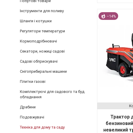
Побутові товари
Інструменти для поливу
–14%
Шланги і котушки
Регулятори температури
Кормоподрібнювачі
Секатори, ножиці садові
Садові обприскувачі
Снігоприбиральні машини
Плитки газові
Комплектуючі для садового та буд.
обладнання
Драбини
Трактор 
Подовжувачі
бензиновий
Техніка для дому та саду
невеликий т