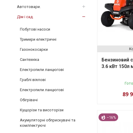
Автотовари.
Дім і сад.
Побутові насоси
Тримери електричні
Газонокосарки
Бензиновий 
Сантехніка
3.6 кВт 150л 
Електропили ланцюгові
Граблі віялові
Гото
Електропили ланцюгові
89 
Обігрівачі
Кущорізи та висоторізи
–16%
Акумуляторні обприскувачі та
комлпектуючі