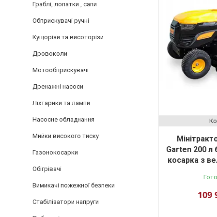
Граблі, лопатки , сапи
Обприскувачі ручні
Кущорізи та висоторізи
Дровоколи
Мотообприскувачі
Дренажні насоси
Ліхтарики та лампи
Насосне обладнання
Мийки високого тиску
Мінітракто
Garten 200 л
Газонокосарки
косарка з в
Обігрівачі
Гото
Вимикачі пожежної безпеки
109 
Стабілізатори напруги