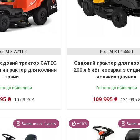
ALR-A211_0
ALR-L655551
садовий трактор GATEC
Садовий трактор для газо
мінітрактор для косіння
200 л 6 кВт косарка з сиді
трави
великих ділянок
во до відправки
Готово до відправки
995 ₴
109 995 ₴
107 995 ₴
131 995 
Залишився 1 день
–16%
Залиши