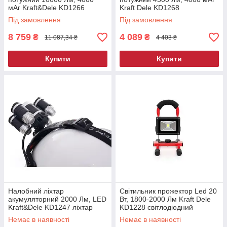
мАг Kraft&Dele KD1266
Kraft Dele KD1268
акумуляторний ліхтар
акумуляторний ліхтар
Під замовлення
Під замовлення
8 759
4 089
₴
₴
11 087,34 ₴
4 403 ₴
Купити
Купити
Налобний ліхтар
Світильник прожектор Led 20
акумуляторний 2000 Лм, LED
Вт, 1800-2000 Лм Kraft Dele
Kraft&Dele KD1247 ліхтар
KD1228 світлодіодний
налобний
портативний прожектор
Немає в наявності
Немає в наявності