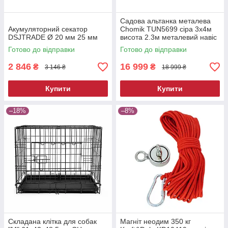
Садова альтанка металева
Акумуляторний секатор
Chomik TUN5699 сіра 3х4м
DSJTRADE Ø 20 мм 25 мм
висота 2.3м металевий навіс
від сонця
Готово до відправки
Готово до відправки
2 846
16 999
₴
₴
3 146 ₴
18 999 ₴
Купити
Купити
–18%
–8%
Складана клітка для собак
Магніт неодим 350 кг