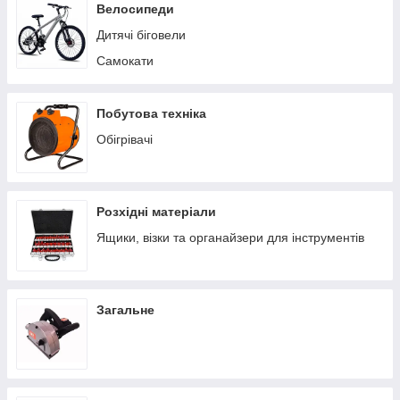
Пилососи побутові
Велосипеди
Теплиці/парники
Дитячі біговели
Вольєри
Самокати
Батути
Ручні сівалки
Побутова техніка
Обігрівачі
Розхідні матеріали
Ящики, візки та органайзери для інструментів
Загальне