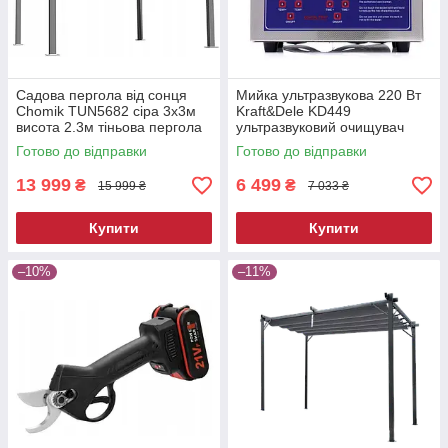
Садова пергола від сонця
Мийка ультразвукова 220 Вт
Chomik TUN5682 сіра 3х3м
Kraft&Dele KD449
висота 2.3м тіньова пергола
ультразвуковий очищувач
для двору
Готово до відправки
Готово до відправки
13 999
6 499
₴
₴
15 999 ₴
7 033 ₴
Купити
Купити
–10%
–11%