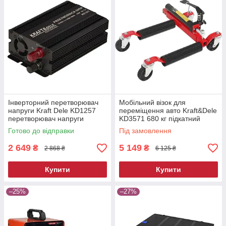
Інверторний перетворювач
Мобільний візок для
напруги Kraft Dele KD1257
переміщення авто Kraft&Dele
перетворювач напруги
KD3571 680 кг підкатний
автомобільний
ролик для автосервісу
Готово до відправки
Під замовлення
2 649
5 149
₴
₴
2 868 ₴
6 125 ₴
Купити
Купити
–25%
–27%