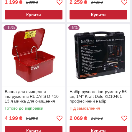
1 199
2 259
₴
₴
1 399 ₴
2 426 ₴
Купити
Купити
–19%
–8%
Ванна для очищення
Набір ручного інструменту 56
інструментів REDATS D-410
шт, 1/4" Kraft Dele KD10461
13 л мийка для очищення
професійний набір
деталей мийна ванна для
інструментів
Готово до відправки
Під замовлення
майстерні
4 199
2 069
₴
₴
5 199 ₴
2 245 ₴
Купити
Купити