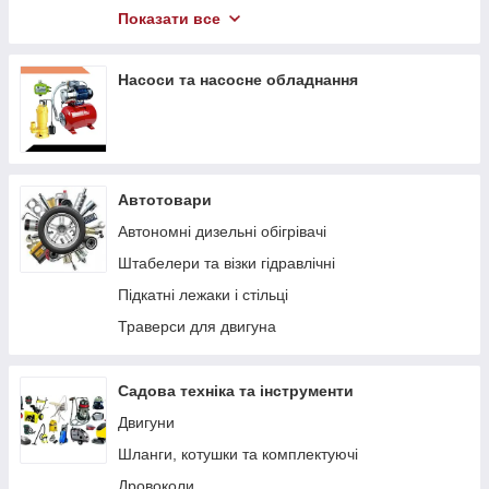
Компресори
Показати все
Гідравлічний інструмент
Насоси та насосне обладнання
Автотовари
Автономні дизельні обігрівачі
Штабелери та візки гідравлічні
Підкaтні лeжaки і cтільці
Траверси для двигуна
Садова техніка та інструменти
Двигуни
Шланги, котушки та комплектуючі
Дровоколи