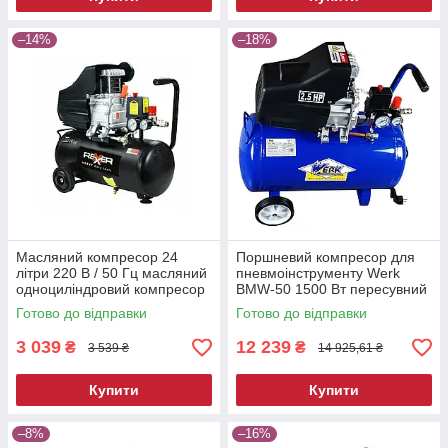
–14%
–18%
Масляний компресор 24
Поршневий компресор для
літри 220 В / 50 Гц масляний
пневмоінструменту Werk
одноциліндровий компресор
BMW-50 1500 Вт пересувний
електричний компресор для
Готово до відправки
Готово до відправки
фарбування
3 039
12 239
₴
₴
3 539 ₴
14 925,61 ₴
Купити
Купити
–8%
–16%