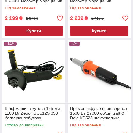
KD3081 масажер вібраційний
масажер вібраційний
Під замовлення
Під замовлення
2 199
2 239
₴
₴
2 370 ₴
2 418 ₴
Купити
Купити
–14%
–7%
Шліфмашина кутова 125 мм
Прямошліфувальний верстат
1100 Вт Zegor GCS125-850
1500 Вт, 27000 об/хв Kraft &
болгарка побутова
Dele KD523 шліфувальна
електрична для різання та
машина пряма
Готово до відправки
Під замовлення
шліфування