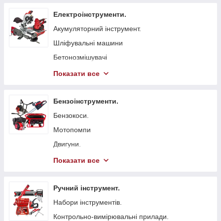
Електроінструменти.
Акумуляторний інструмент.
Шліфувальні машини
Бетонозмішувачі
Болгарка (КШМ)
Показати все
Точильні верстати
Вібратори глибинні для бетону
Бензоінструменти.
Стрічкові пили
Бензокоси.
Токарні станки
Мотопомпи
Гайковерти мережеві
Двигуни.
Свердлильні верстати
Бензопили.
Показати все
Електрорубанки
Генератори.
Штроборізи
Віброплити
Ручний інструмент.
Плиткорізи.
Бензинові газонокосарки.
Набори інструментів.
Електроножиці
Бетонорізи
Контрольно-вимірювальні прилади.