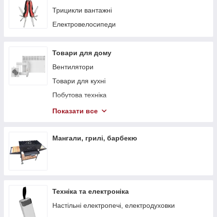
Трицикли вантажні
Електровелосипеди
Товари для дому
Вентилятори
Товари для кухні
Побутова техніка
Теплові гармати
Показати все
Обігрівачі
Стелажі
Мангали, грилі, барбекю
Тепловентилятори
Техніка та електроніка
Настільні електропечі, електродуховки