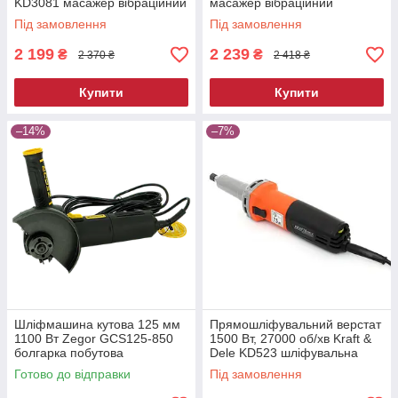
KD3081 масажер вібраційний
масажер вібраційний
Під замовлення
Під замовлення
2 199
2 239
₴
₴
2 370 ₴
2 418 ₴
Купити
Купити
–14%
–7%
Шліфмашина кутова 125 мм
Прямошліфувальний верстат
1100 Вт Zegor GCS125-850
1500 Вт, 27000 об/хв Kraft &
болгарка побутова
Dele KD523 шліфувальна
електрична для різання та
машина пряма
Готово до відправки
Під замовлення
шліфування