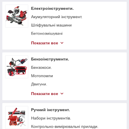
Електроінструменти.
Акумуляторний інструмент.
Шліфувальні машини
Бетонозмішувачі
Болгарка (КШМ)
Показати все
Точильні верстати
Вібратори глибинні для бетону
Бензоінструменти.
Стрічкові пили
Бензокоси.
Токарні станки
Мотопомпи
Гайковерти мережеві
Двигуни.
Свердлильні верстати
Бензопили.
Показати все
Електрорубанки
Генератори.
Штроборізи
Віброплити
Ручний інструмент.
Плиткорізи.
Бензинові газонокосарки.
Набори інструментів.
Електроножиці
Бетонорізи
Контрольно-вимірювальні прилади.