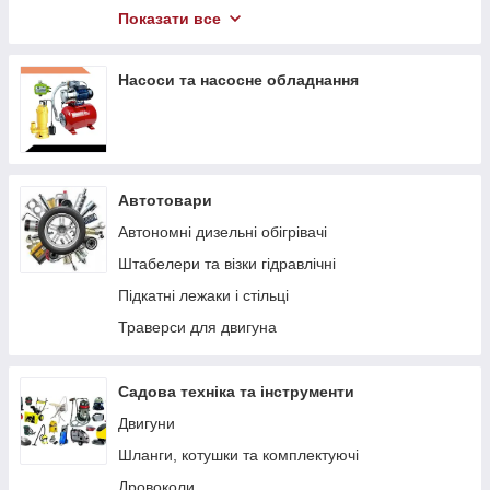
Компресори
Показати все
Гідравлічний інструмент
Насоси та насосне обладнання
Автотовари
Автономні дизельні обігрівачі
Штабелери та візки гідравлічні
Підкaтні лeжaки і cтільці
Траверси для двигуна
Садова техніка та інструменти
Двигуни
Шланги, котушки та комплектуючі
Дровоколи