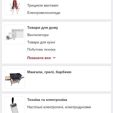
Трицикли вантажні
Електровелосипеди
Товари для дому
Вентилятори
Товари для кухні
Побутова техніка
Теплові гармати
Показати все
Обігрівачі
Стелажі
Мангали, грилі, барбекю
Тепловентилятори
Техніка та електроніка
Настільні електропечі, електродуховки