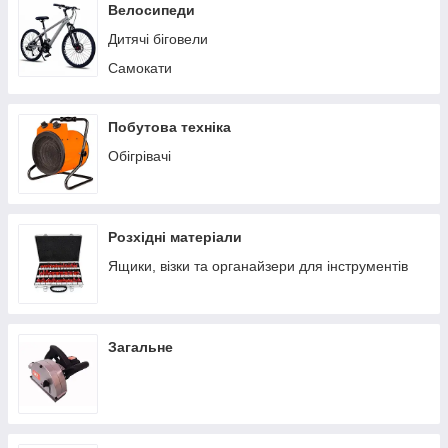
Пилососи побутові
Велосипеди
Теплиці/парники
Дитячі біговели
Вольєри
Самокати
Батути
Ручні сівалки
Побутова техніка
Обігрівачі
Розхідні матеріали
Ящики, візки та органайзери для інструментів
Загальне