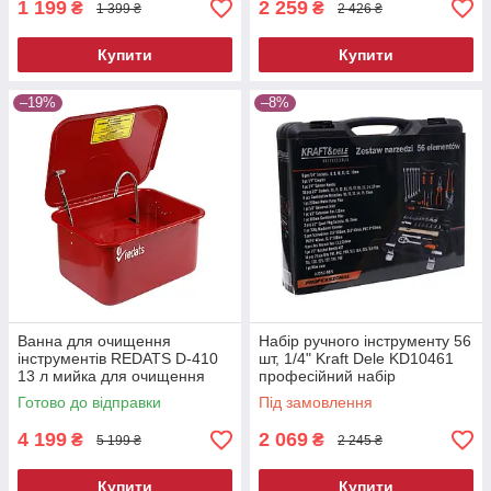
1 199
2 259
₴
₴
1 399 ₴
2 426 ₴
Купити
Купити
–19%
–8%
Ванна для очищення
Набір ручного інструменту 56
інструментів REDATS D-410
шт, 1/4" Kraft Dele KD10461
13 л мийка для очищення
професійний набір
деталей мийна ванна для
інструментів
Готово до відправки
Під замовлення
майстерні
4 199
2 069
₴
₴
5 199 ₴
2 245 ₴
Купити
Купити