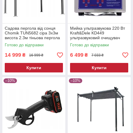
Садова пергола від сонця
Мийка ультразвукова 220 Вт
Chomik TUN5682 сіра 3х3м
Kraft&Dele KD449
висота 2.3м тіньова пергола
ультразвуковий очищувач
для двору
Готово до відправки
Готово до відправки
14 999
6 499
₴
₴
16 999 ₴
7 033 ₴
Купити
Купити
–10%
–10%