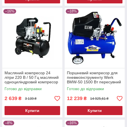
–16%
–18%
Масляний компресор 24
Поршневий компресор для
літри 220 В / 50 Гц масляний
пневмоінструменту Werk
одноциліндровий компресор
BMW-50 1500 Вт пересувний
електричний компресор для
Готово до відправки
Готово до відправки
фарбування
2 639
12 239
₴
₴
3 139 ₴
14 925,61 ₴
Купити
Купити
–8%
–16%