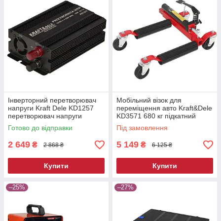
Інверторний перетворювач
Мобільний візок для
напруги Kraft Dele KD1257
переміщення авто Kraft&Dele
перетворювач напруги
KD3571 680 кг підкатний
автомобільний
ролик для автосервісу
Готово до відправки
Під замовлення
2 649
5 149
₴
₴
2 868 ₴
6 125 ₴
Купити
Купити
–25%
–27%