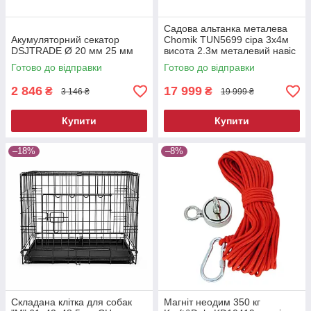
Садова альтанка металева
Акумуляторний секатор
Chomik TUN5699 сіра 3х4м
DSJTRADE Ø 20 мм 25 мм
висота 2.3м металевий навіс
від сонця
Готово до відправки
Готово до відправки
2 846
17 999
₴
₴
3 146 ₴
19 999 ₴
Купити
Купити
–18%
–8%
Складана клітка для собак
Магніт неодим 350 кг