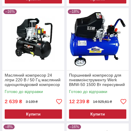
–16%
–18%
Масляний компресор 24
Поршневий компресор для
літри 220 В / 50 Гц масляний
пневмоінструменту Werk
одноциліндровий компресор
BMW-50 1500 Вт пересувний
електричний компресор для
Готово до відправки
Готово до відправки
фарбування
2 639
12 239
₴
₴
3 139 ₴
14 925,61 ₴
Купити
Купити
–8%
–16%