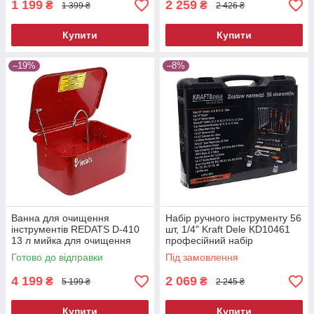
1 199
2 259
₴
₴
1 399 ₴
2 426 ₴
Купити
Купити
–19%
–8%
Ванна для очищення
Набір ручного інструменту 56
інструментів REDATS D-410
шт, 1/4" Kraft Dele KD10461
13 л мийка для очищення
професійний набір
деталей мийна ванна для
інструментів
Готово до відправки
Під замовлення
майстерні
4 199
2 069
₴
₴
5 199 ₴
2 245 ₴
Купити
Купити