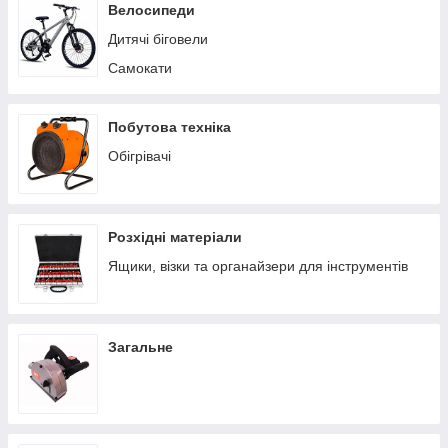
Пилососи побутові
Велосипеди
Теплиці/парники
Дитячі біговели
Вольєри
Самокати
Батути
Ручні сівалки
Побутова техніка
Обігрівачі
Розхідні матеріали
Ящики, візки та органайзери для інструментів
Загальне