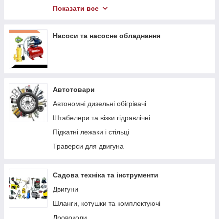
Компресори
Показати все
Гідравлічний інструмент
Насоси та насосне обладнання
Автотовари
Автономні дизельні обігрівачі
Штабелери та візки гідравлічні
Підкaтні лeжaки і cтільці
Траверси для двигуна
Садова техніка та інструменти
Двигуни
Шланги, котушки та комплектуючі
Дровоколи