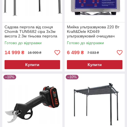
Садова пергола від сонця
Мийка ультразвукова 220 Вт
Chomik TUN5682 сіра 3х3м
Kraft&Dele KD449
висота 2.3м тіньова пергола
ультразвуковий очищувач
для двору
Готово до відправки
Готово до відправки
14 999
6 499
₴
₴
16 999 ₴
7 033 ₴
Купити
Купити
–10%
–10%