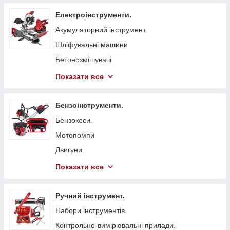
Електроінструменти.
Акумуляторний інструмент.
Шліфувальні машини
Бетонозмішувачі
Болгарка (КШМ)
Показати все
Точильні верстати
Вібратори глибинні для бетону
Бензоінструменти.
Стрічкові пили
Бензокоси.
Токарні станки
Мотопомпи
Гайковерти мережеві
Двигуни.
Свердлильні верстати
Бензопили.
Показати все
Електрорубанки
Генератори.
Штроборізи
Віброплити
Ручний інструмент.
Плиткорізи.
Бензинові газонокосарки.
Набори інструментів.
Електроножиці
Бетонорізи
Контрольно-вимірювальні прилади.