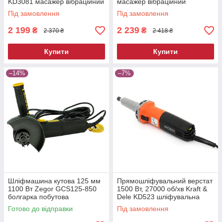
KD3081 масажер вібраційний
масажер вібраційний
Під замовлення
Під замовлення
2 199
2 239
₴
₴
2 370 ₴
2 418 ₴
Купити
Купити
–14%
–7%
Шліфмашина кутова 125 мм
Прямошліфувальний верстат
1100 Вт Zegor GCS125-850
1500 Вт, 27000 об/хв Kraft &
болгарка побутова
Dele KD523 шліфувальна
електрична для різання та
машина пряма
Готово до відправки
Під замовлення
шліфування