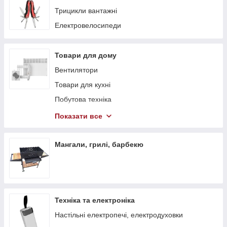
Трицикли вантажні
Електровелосипеди
Товари для дому
Вентилятори
Товари для кухні
Побутова техніка
Теплові гармати
Показати все
Обігрівачі
Стелажі
Мангали, грилі, барбекю
Тепловентилятори
Техніка та електроніка
Настільні електропечі, електродуховки