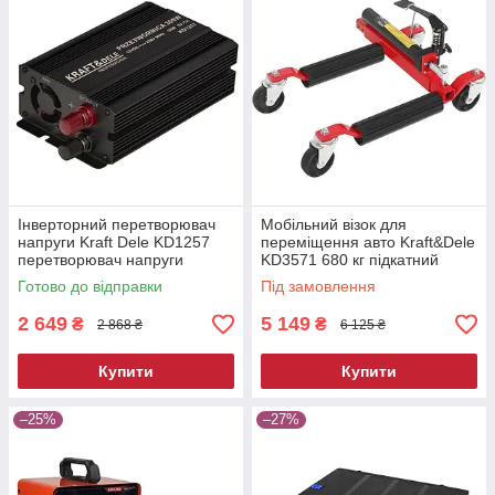
Інверторний перетворювач
Мобільний візок для
напруги Kraft Dele KD1257
переміщення авто Kraft&Dele
перетворювач напруги
KD3571 680 кг підкатний
автомобільний
ролик для автосервісу
Готово до відправки
Під замовлення
2 649
5 149
₴
₴
2 868 ₴
6 125 ₴
Купити
Купити
–25%
–27%