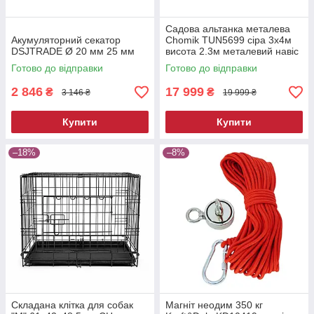
Садова альтанка металева
Акумуляторний секатор
Chomik TUN5699 сіра 3х4м
DSJTRADE Ø 20 мм 25 мм
висота 2.3м металевий навіс
від сонця
Готово до відправки
Готово до відправки
2 846
17 999
₴
₴
3 146 ₴
19 999 ₴
Купити
Купити
–18%
–8%
Складана клітка для собак
Магніт неодим 350 кг