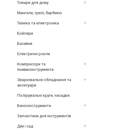
Товари для дому
Мангали, грилі, барбекю
Техніка та електроніка
Бойлери
Басейни
Електричні рокли
Компресори та
пневмоінструменти
Зварювальне обладнання та
аксесуари
Полірувальні круги, насадки
Бензоінструменти.
Запчастини для інструментів
Дім і сад