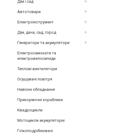
Дім і сад
Автотовари
Електроінструмент
Дім, дача, сад, город
Генератори та акумулятори
Електросамокати та
електровелосипеди
Теплові вентилятори
Осушувачі повітря
Навісне обладнання
Прикормочні кораблики
Квадроцикли
Мотоцикли акумуляторні
Гілкоподрібнювачі