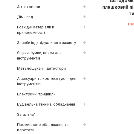
Автодомк
пляшковий пі
Автотовари.
ти
Дім і сад.
Не
Розхідні матеріали й
приналежності
Засоби індивідуального захисту
Ящики, сумки, пояси для
інструментів
Металошукачі і детектори
Аксесуари та комплектуючі для
інструментів
Електричні трицикли
Будівельна техніка, обладнання
Загальна1
Промислове обладнання та
верстати.