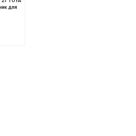
 2т TOYA
ник для