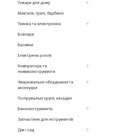
Товари для дому
Мангали, грилі, барбекю
Техніка та електроніка
Бойлери
Басейни
Електричні рокли
Компресори та
пневмоінструменти
Зварювальне обладнання та
аксесуари
Полірувальні круги, насадки
Бензоінструменти.
Запчастини для інструментів
Дім і сад