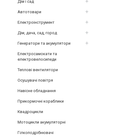
Дім і сад
Автотовари
Електроінструмент
Дім, дача, сад, город
Генератори та акумулятори
Електросамокати та
електровелосипеди
Теплові вентилятори
Осушувачі повітря
Навісне обладнання
Прикормочні кораблики
Квадроцикли
Мотоцикли акумуляторні
Гілкоподрібнювачі