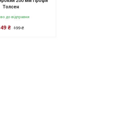
ирокий 200 мм Профи
Толсен
во до відправки
149 ₴
199 ₴