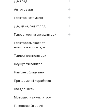
Дім і сад
Автотовари
Електроінструмент
Дім, дача, сад, город
Генератори та акумулятори
Електросамокати та
електровелосипеди
Теплові вентилятори
Осушувачі повітря
Навісне обладнання
Прикормочні кораблики
Квадроцикли
Мотоцикли акумуляторні
Гілкоподрібнювачі