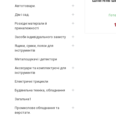
Шпатель ш
Автотовари.
Дім і сад.
Гото
Розхідні матеріали й
приналежності
Засоби індивідуального захисту
Ящики, сумки, пояси для
інструментів
Металошукачі і детектори
Аксесуари та комплектуючі для
інструментів
Електричні трицикли
Будівельна техніка, обладнання
Загальна1
Промислове обладнання та
верстати.