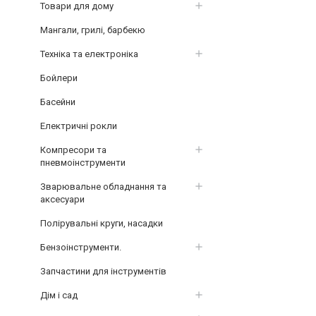
Товари для дому
Мангали, грилі, барбекю
Техніка та електроніка
Бойлери
Басейни
Електричні рокли
Компресори та
пневмоінструменти
Зварювальне обладнання та
аксесуари
Полірувальні круги, насадки
Бензоінструменти.
Запчастини для інструментів
Дім і сад