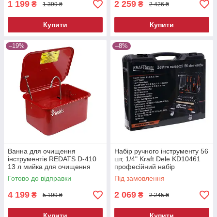
1 199
2 259
₴
₴
1 399 ₴
2 426 ₴
Купити
Купити
–19%
–8%
Ванна для очищення
Набір ручного інструменту 56
інструментів REDATS D-410
шт, 1/4" Kraft Dele KD10461
13 л мийка для очищення
професійний набір
деталей мийна ванна для
інструментів
Готово до відправки
Під замовлення
майстерні
4 199
2 069
₴
₴
5 199 ₴
2 245 ₴
Купити
Купити