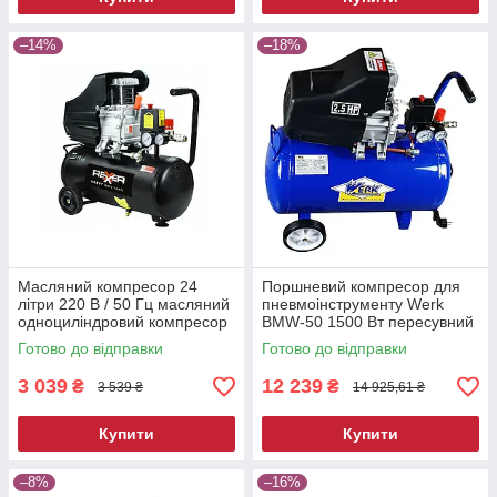
–14%
–18%
Масляний компресор 24
Поршневий компресор для
літри 220 В / 50 Гц масляний
пневмоінструменту Werk
одноциліндровий компресор
BMW-50 1500 Вт пересувний
електричний компресор для
Готово до відправки
Готово до відправки
фарбування
3 039
12 239
₴
₴
3 539 ₴
14 925,61 ₴
Купити
Купити
–8%
–16%