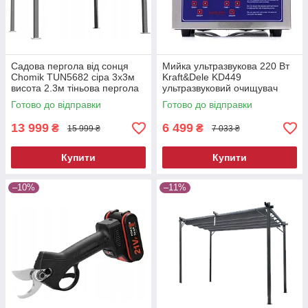
Садова пергола від сонця
Мийка ультразвукова 220 Вт
Chomik TUN5682 сіра 3х3м
Kraft&Dele KD449
висота 2.3м тіньова пергола
ультразвуковий очищувач
для двору
Готово до відправки
Готово до відправки
13 999
6 499
₴
₴
15 999 ₴
7 033 ₴
Купити
Купити
–10%
–11%