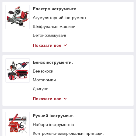
Електроінструменти.
Акумуляторний інструмент.
Шліфувальні машини
Бетонозмішувачі
Болгарка (КШМ)
Показати все
Точильні верстати
Вібратори глибинні для бетону
Бензоінструменти.
Стрічкові пили
Бензокоси.
Токарні станки
Мотопомпи
Гайковерти мережеві
Двигуни.
Свердлильні верстати
Бензопили.
Показати все
Електрорубанки
Генератори.
Штроборізи
Віброплити
Ручний інструмент.
Плиткорізи.
Бензинові газонокосарки.
Набори інструментів.
Електроножиці
Бетонорізи
Контрольно-вимірювальні прилади.