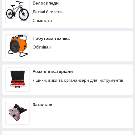
Пилососи побутові
Велосипеди
Теплиці/парники
Дитячі біговели
Вольєри
Самокати
Батути
Ручні сівалки
Побутова техніка
Обігрівачі
Розхідні матеріали
Ящики, візки та органайзери для інструментів
Загальне