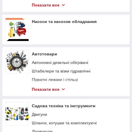
Компресори
Показати все
Гідравлічний інструмент
Насоси та насосне обладнання
Автотовари
Автономні дизельні обігрівачі
Штабелери та візки гідравлічні
Підкaтні лeжaки і cтільці
Траверси для двигуна
Показати все
Стенди для двигуна
Садова техніка та інструменти
Двигуни
Шланги, котушки та комплектуючі
Дровоколи