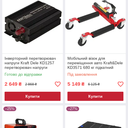
Інверторний перетворювач
Мобільний візок для
напруги Kraft Dele KD1257
переміщення авто Kraft&Dele
перетворювач напруги
KD3571 680 кг підкатний
автомобільний
ролик для автосервісу
Готово до відправки
Під замовлення
2 649
5 149
₴
₴
2 868 ₴
6 125 ₴
Купити
Купити
–25%
–27%