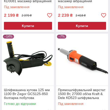
KD3081 масажер вібраційний
масажер вібраційний
Під замовлення
Під замовлення
2 199
2 239
₴
₴
2 370 ₴
2 418 ₴
Купити
Купити
–14%
–7%
Шліфмашина кутова 125 мм
Прямошліфувальний верстат
1100 Вт Zegor GCS125-850
1500 Вт, 27000 об/хв Kraft &
болгарка побутова
Dele KD523 шліфувальна
електрична для різання та
машина пряма
Готово до відправки
Під замовлення
шліфування