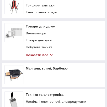
Трицикли вантажні
Електровелосипеди
Товари для дому
Вентилятори
Товари для кухні
Побутова техніка
Теплові гармати
Показати все
Обігрівачі
Стелажі
Мангали, грилі, барбекю
Тепловентилятори
Техніка та електроніка
Настільні електропечі, електродуховки