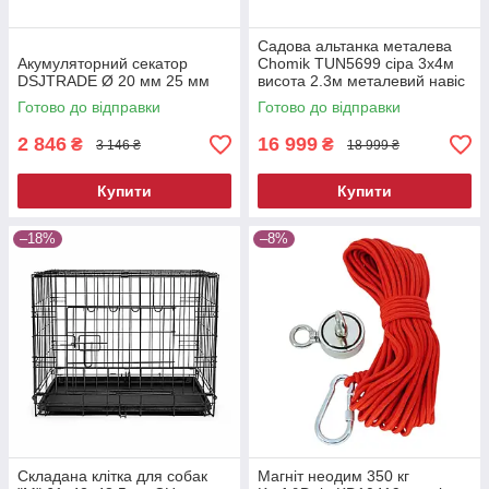
Садова альтанка металева
Акумуляторний секатор
Chomik TUN5699 сіра 3х4м
DSJTRADE Ø 20 мм 25 мм
висота 2.3м металевий навіс
від сонця
Готово до відправки
Готово до відправки
2 846
16 999
₴
₴
3 146 ₴
18 999 ₴
Купити
Купити
–18%
–8%
Складана клітка для собак
Магніт неодим 350 кг