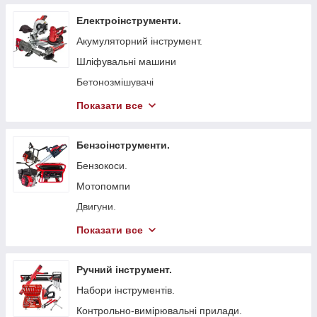
Електроінструменти.
Акумуляторний інструмент.
Шліфувальні машини
Бетонозмішувачі
Болгарка (КШМ)
Показати все
Точильні верстати
Вібратори глибинні для бетону
Бензоінструменти.
Стрічкові пили
Бензокоси.
Токарні станки
Мотопомпи
Гайковерти мережеві
Двигуни.
Свердлильні верстати
Бензопили.
Показати все
Електрорубанки
Генератори.
Штроборізи
Віброплити
Ручний інструмент.
Плиткорізи.
Бензинові газонокосарки.
Набори інструментів.
Електроножиці
Бетонорізи
Контрольно-вимірювальні прилади.