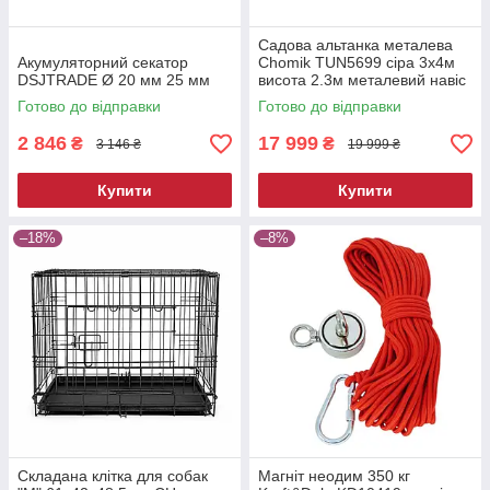
Садова альтанка металева
Акумуляторний секатор
Chomik TUN5699 сіра 3х4м
DSJTRADE Ø 20 мм 25 мм
висота 2.3м металевий навіс
від сонця
Готово до відправки
Готово до відправки
2 846
17 999
₴
₴
3 146 ₴
19 999 ₴
Купити
Купити
–18%
–8%
Складана клітка для собак
Магніт неодим 350 кг