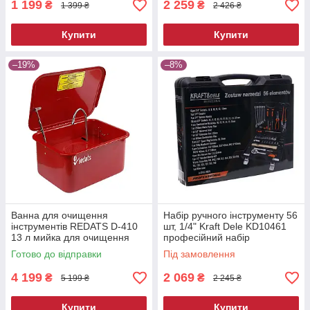
1 199
2 259
₴
₴
1 399 ₴
2 426 ₴
Купити
Купити
–19%
–8%
Ванна для очищення
Набір ручного інструменту 56
інструментів REDATS D-410
шт, 1/4" Kraft Dele KD10461
13 л мийка для очищення
професійний набір
деталей мийна ванна для
інструментів
Готово до відправки
Під замовлення
майстерні
4 199
2 069
₴
₴
5 199 ₴
2 245 ₴
Купити
Купити