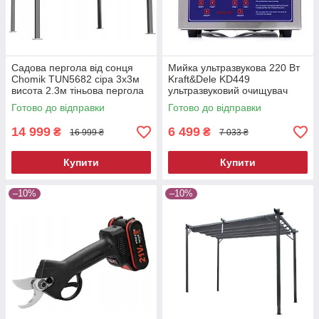
Садова пергола від сонця
Мийка ультразвукова 220 Вт
Chomik TUN5682 сіра 3х3м
Kraft&Dele KD449
висота 2.3м тіньова пергола
ультразвуковий очищувач
для двору
Готово до відправки
Готово до відправки
14 999
6 499
₴
₴
16 999 ₴
7 033 ₴
Купити
Купити
–10%
–10%