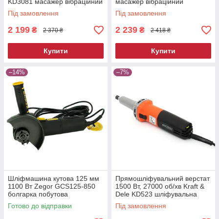
KD3081 масажер вібраційний
масажер вібраційний
Під замовлення
Під замовлення
2 199
2 239
₴
₴
2 370 ₴
2 418 ₴
Купити
Купити
–14%
–7%
Шліфмашина кутова 125 мм
Прямошліфувальний верстат
1100 Вт Zegor GCS125-850
1500 Вт, 27000 об/хв Kraft &
болгарка побутова
Dele KD523 шліфувальна
електрична для різання та
машина пряма
Готово до відправки
Під замовлення
шліфування