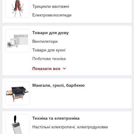
Трицикли вантажні
Електровелосипеди
Товари для дому
Вентилятори
Товари для кухні
Побутова техніка
Теплові гармати
Показати все
Обігрівачі
Стелажі
Мангали, грилі, барбекю
Тепловентилятори
Техніка та електроніка
Настільні електропечі, електродуховки