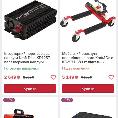
Інверторний перетворювач
Мобільний візок для
напруги Kraft Dele KD1257
переміщення авто Kraft&Dele
перетворювач напруги
KD3571 680 кг підкатний
автомобільний
ролик для автосервісу
Готово до відправки
Під замовлення
2 649
5 149
₴
₴
2 868 ₴
6 125 ₴
Купити
Купити
–25%
–27%