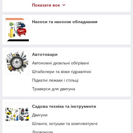
Компресори
Показати все
Гідравлічний інструмент
Насоси та насосне обладнання
Автотовари
Автономні дизельні обігрівачі
Штабелери та візки гідравлічні
Підкaтні лeжaки і cтільці
Траверси для двигуна
Садова техніка та інструменти
Двигуни
Шланги, котушки та комплектуючі
Дровоколи