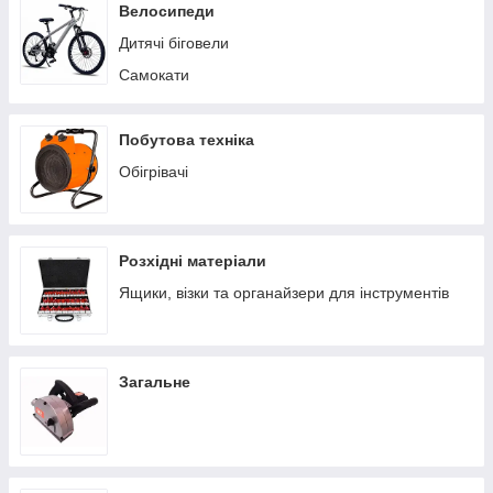
Пилососи побутові
Велосипеди
Теплиці/парники
Дитячі біговели
Вольєри
Самокати
Батути
Ручні сівалки
Побутова техніка
Обігрівачі
Розхідні матеріали
Ящики, візки та органайзери для інструментів
Загальне