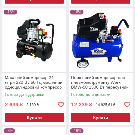
–16%
–18%
Масляний компресор 24
Поршневий компресор для
літри 220 В / 50 Гц масляний
пневмоінструменту Werk
одноциліндровий компресор
BMW-50 1500 Вт пересувний
електричний компресор для
Готово до відправки
Готово до відправки
фарбування
2 639
12 239
₴
₴
3 139 ₴
14 925,61 ₴
Купити
Купити
–8%
–16%