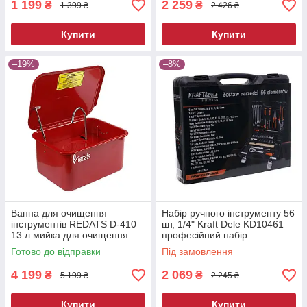
1 199
2 259
₴
₴
1 399 ₴
2 426 ₴
Купити
Купити
–19%
–8%
Ванна для очищення
Набір ручного інструменту 56
інструментів REDATS D-410
шт, 1/4" Kraft Dele KD10461
13 л мийка для очищення
професійний набір
деталей мийна ванна для
інструментів
Готово до відправки
Під замовлення
майстерні
4 199
2 069
₴
₴
5 199 ₴
2 245 ₴
Купити
Купити