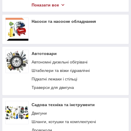
Компресори
Показати все
Гідравлічний інструмент
Насоси та насосне обладнання
Автотовари
Автономні дизельні обігрівачі
Штабелери та візки гідравлічні
Підкaтні лeжaки і cтільці
Траверси для двигуна
Садова техніка та інструменти
Двигуни
Шланги, котушки та комплектуючі
Дровоколи