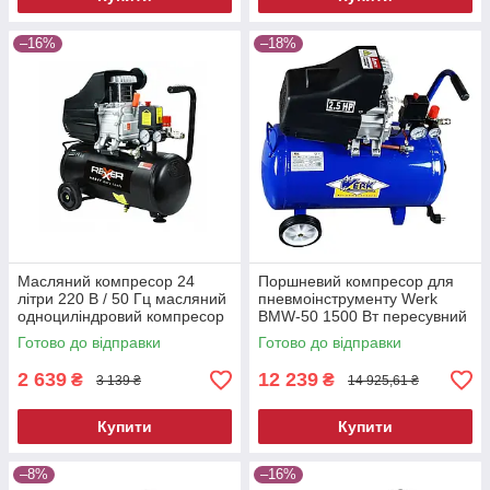
–16%
–18%
Масляний компресор 24
Поршневий компресор для
літри 220 В / 50 Гц масляний
пневмоінструменту Werk
одноциліндровий компресор
BMW-50 1500 Вт пересувний
електричний компресор для
Готово до відправки
Готово до відправки
фарбування
2 639
12 239
₴
₴
3 139 ₴
14 925,61 ₴
Купити
Купити
–8%
–16%