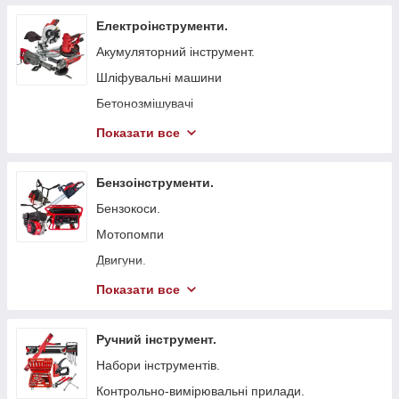
Електроінструменти.
Акумуляторний інструмент.
Шліфувальні машини
Бетонозмішувачі
Болгарка (КШМ)
Показати все
Точильні верстати
Вібратори глибинні для бетону
Бензоінструменти.
Стрічкові пили
Бензокоси.
Токарні станки
Мотопомпи
Гайковерти мережеві
Двигуни.
Свердлильні верстати
Бензопили.
Показати все
Електрорубанки
Генератори.
Штроборізи
Віброплити
Ручний інструмент.
Плиткорізи.
Бензинові газонокосарки.
Набори інструментів.
Електроножиці
Бетонорізи
Контрольно-вимірювальні прилади.