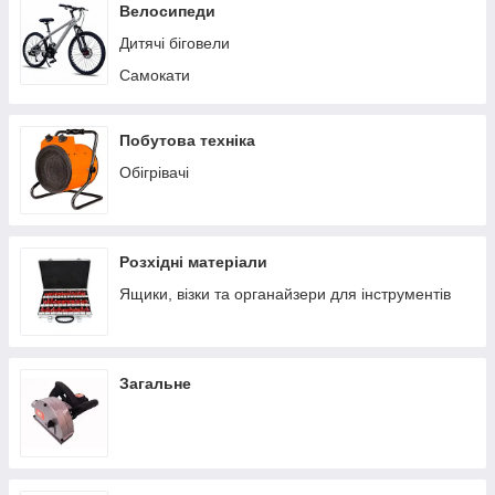
Пилососи побутові
Велосипеди
Теплиці/парники
Дитячі біговели
Вольєри
Самокати
Батути
Ручні сівалки
Побутова техніка
Обігрівачі
Розхідні матеріали
Ящики, візки та органайзери для інструментів
Загальне