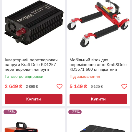
Інверторний перетворювач
Мобільний візок для
напруги Kraft Dele KD1257
переміщення авто Kraft&Dele
перетворювач напруги
KD3571 680 кг підкатний
автомобільний
ролик для автосервісу
Готово до відправки
Під замовлення
2 649
5 149
₴
₴
2 868 ₴
6 125 ₴
Купити
Купити
–25%
–27%