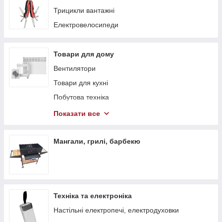
Трицикли вантажні
Електровелосипеди
Товари для дому
Вентилятори
Товари для кухні
Побутова техніка
Теплові гармати
Показати все
Обігрівачі
Стелажі
Мангали, грилі, барбекю
Тепловентилятори
Техніка та електроніка
Настільні електропечі, електродуховки