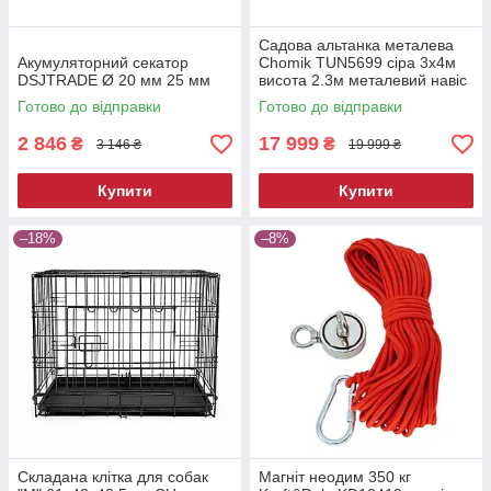
Садова альтанка металева
Акумуляторний секатор
Chomik TUN5699 сіра 3х4м
DSJTRADE Ø 20 мм 25 мм
висота 2.3м металевий навіс
від сонця
Готово до відправки
Готово до відправки
2 846
17 999
₴
₴
3 146 ₴
19 999 ₴
Купити
Купити
–18%
–8%
Складана клітка для собак
Магніт неодим 350 кг