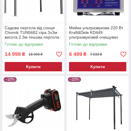
Садова пергола від сонця
Мийка ультразвукова 220 Вт
Chomik TUN5682 сіра 3х3м
Kraft&Dele KD449
висота 2.3м тіньова пергола
ультразвуковий очищувач
для двору
Готово до відправки
Готово до відправки
14 999
6 499
₴
₴
16 999 ₴
7 033 ₴
Купити
Купити
–10%
–10%