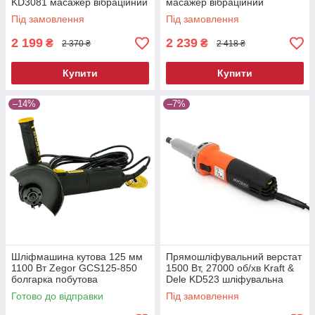
KD3081 масажер вібраційний
масажер вібраційний
Під замовлення
Під замовлення
2 199
2 239
₴
₴
2 370 ₴
2 418 ₴
Купити
Купити
–14%
–7%
Шліфмашина кутова 125 мм
Прямошліфувальний верстат
1100 Вт Zegor GCS125-850
1500 Вт, 27000 об/хв Kraft &
болгарка побутова
Dele KD523 шліфувальна
електрична для різання та
машина пряма
Готово до відправки
Під замовлення
шліфування