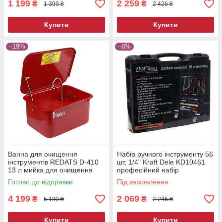
1 199
2 259
₴
₴
1 399 ₴
2 426 ₴
Купити
Купити
–19%
–8%
Ванна для очищення
Набір ручного інструменту 56
інструментів REDATS D-410
шт, 1/4" Kraft Dele KD10461
13 л мийка для очищення
професійний набір
деталей мийна ванна для
інструментів
Готово до відправки
Під замовлення
майстерні
4 199
2 069
₴
₴
5 199 ₴
2 245 ₴
Купити
Купити