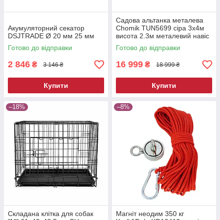
Садова альтанка металева
Акумуляторний секатор
Chomik TUN5699 сіра 3х4м
DSJTRADE Ø 20 мм 25 мм
висота 2.3м металевий навіс
від сонця
Готово до відправки
Готово до відправки
2 846
16 999
₴
₴
3 146 ₴
18 999 ₴
Купити
Купити
–18%
–8%
Складана клітка для собак
Магніт неодим 350 кг