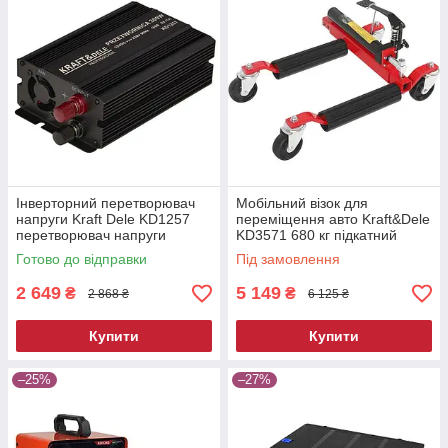
Інверторний перетворювач
Мобільний візок для
напруги Kraft Dele KD1257
переміщення авто Kraft&Dele
перетворювач напруги
KD3571 680 кг підкатний
автомобільний
ролик для автосервісу
Готово до відправки
Під замовлення
2 649
5 149
₴
₴
2 868 ₴
6 125 ₴
Купити
Купити
–25%
–27%