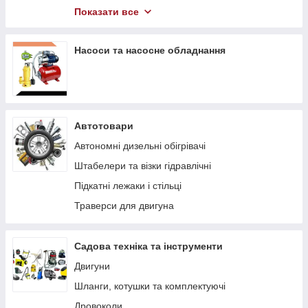
Компресори
Показати все
Гідравлічний інструмент
Насоси та насосне обладнання
Автотовари
Автономні дизельні обігрівачі
Штабелери та візки гідравлічні
Підкaтні лeжaки і cтільці
Траверси для двигуна
Садова техніка та інструменти
Двигуни
Шланги, котушки та комплектуючі
Дровоколи