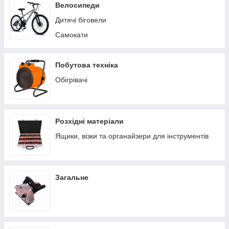
Пилососи побутові
Велосипеди
Теплиці/парники
Дитячі біговели
Вольєри
Самокати
Батути
Ручні сівалки
Побутова техніка
Обігрівачі
Розхідні матеріали
Ящики, візки та органайзери для інструментів
Загальне