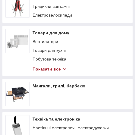
Трицикли вантажні
Електровелосипеди
Товари для дому
Вентилятори
Товари для кухні
Побутова техніка
Теплові гармати
Показати все
Обігрівачі
Стелажі
Мангали, грилі, барбекю
Тепловентилятори
Техніка та електроніка
Настільні електропечі, електродуховки