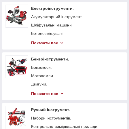
Електроінструменти.
Акумуляторний інструмент.
Шліфувальні машини
Бетонозмішувачі
Болгарка (КШМ)
Показати все
Точильні верстати
Вібратори глибинні для бетону
Бензоінструменти.
Стрічкові пили
Бензокоси.
Токарні станки
Мотопомпи
Гайковерти мережеві
Двигуни.
Свердлильні верстати
Бензопили.
Показати все
Електрорубанки
Генератори.
Штроборізи
Віброплити
Ручний інструмент.
Плиткорізи.
Бензинові газонокосарки.
Набори інструментів.
Електроножиці
Бетонорізи
Контрольно-вимірювальні прилади.