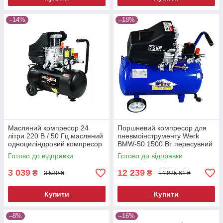
–14%
–18%
Масляний компресор 24
Поршневий компресор для
літри 220 В / 50 Гц масляний
пневмоінструменту Werk
одноциліндровий компресор
BMW-50 1500 Вт пересувний
електричний компресор для
Готово до відправки
Готово до відправки
фарбування
3 039
12 239
₴
₴
3 539 ₴
14 925,61 ₴
Купити
Купити
–8%
–16%