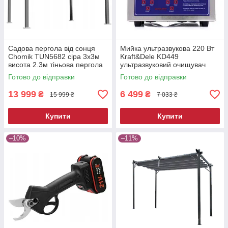
Садова пергола від сонця
Мийка ультразвукова 220 Вт
Chomik TUN5682 сіра 3х3м
Kraft&Dele KD449
висота 2.3м тіньова пергола
ультразвуковий очищувач
для двору
Готово до відправки
Готово до відправки
13 999
6 499
₴
₴
15 999 ₴
7 033 ₴
Купити
Купити
–10%
–11%