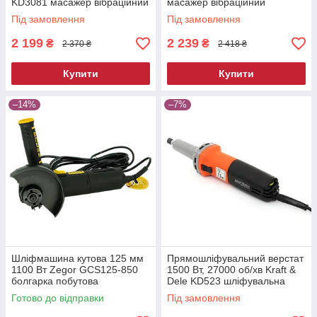
KD3081 масажер вібраційний
масажер вібраційний
Під замовлення
Під замовлення
2 199
2 239
₴
₴
2 370 ₴
2 418 ₴
Купити
Купити
–14%
–7%
Шліфмашина кутова 125 мм
Прямошліфувальний верстат
1100 Вт Zegor GCS125-850
1500 Вт, 27000 об/хв Kraft &
болгарка побутова
Dele KD523 шліфувальна
електрична для різання та
машина пряма
Готово до відправки
Під замовлення
шліфування