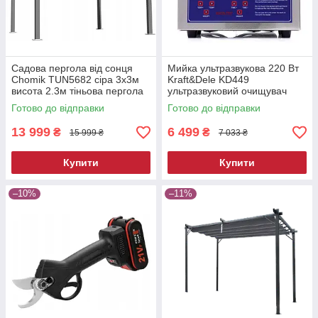
Садова пергола від сонця
Мийка ультразвукова 220 Вт
Chomik TUN5682 сіра 3х3м
Kraft&Dele KD449
висота 2.3м тіньова пергола
ультразвуковий очищувач
для двору
Готово до відправки
Готово до відправки
13 999
6 499
₴
₴
15 999 ₴
7 033 ₴
Купити
Купити
–10%
–11%