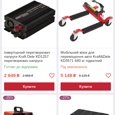
Інверторний перетворювач
Мобільний візок для
напруги Kraft Dele KD1257
переміщення авто Kraft&Dele
перетворювач напруги
KD3571 680 кг підкатний
автомобільний
ролик для автосервісу
Готово до відправки
Під замовлення
2 649
5 149
₴
₴
2 868 ₴
6 125 ₴
Купити
Купити
–25%
–27%