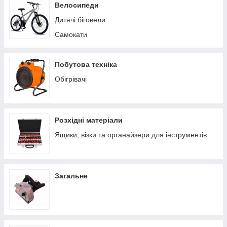
Пилососи побутові
Велосипеди
Теплиці/парники
Дитячі біговели
Вольєри
Самокати
Батути
Ручні сівалки
Побутова техніка
Обігрівачі
Розхідні матеріали
Ящики, візки та органайзери для інструментів
Загальне