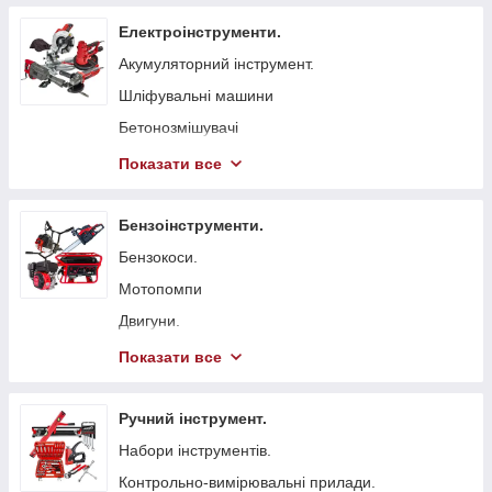
Електроінструменти.
Акумуляторний інструмент.
Шліфувальні машини
Бетонозмішувачі
Болгарка (КШМ)
Показати все
Точильні верстати
Вібратори глибинні для бетону
Бензоінструменти.
Стрічкові пили
Бензокоси.
Токарні станки
Мотопомпи
Гайковерти мережеві
Двигуни.
Свердлильні верстати
Бензопили.
Показати все
Електрорубанки
Генератори.
Штроборізи
Віброплити
Ручний інструмент.
Плиткорізи.
Бензинові газонокосарки.
Набори інструментів.
Електроножиці
Бетонорізи
Контрольно-вимірювальні прилади.