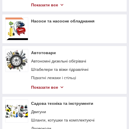
Компресори
Показати все
Гідравлічний інструмент
Насоси та насосне обладнання
Автотовари
Автономні дизельні обігрівачі
Штабелери та візки гідравлічні
Підкaтні лeжaки і cтільці
Траверси для двигуна
Показати все
Стенди для двигуна
Садова техніка та інструменти
Двигуни
Шланги, котушки та комплектуючі
Дровоколи