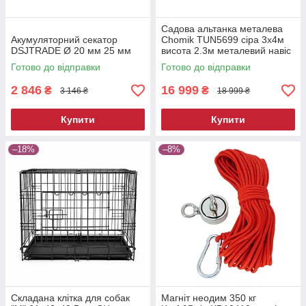
Садова альтанка металева
Акумуляторний секатор
Chomik TUN5699 сіра 3х4м
DSJTRADE Ø 20 мм 25 мм
висота 2.3м металевий навіс
від сонця
Готово до відправки
Готово до відправки
2 846
16 999
₴
₴
3 146 ₴
18 999 ₴
Купити
Купити
–18%
–8%
Складана клітка для собак
Магніт неодим 350 кг