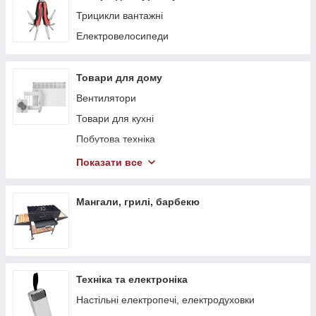
Трицикли вантажні
Електровелосипеди
Товари для дому
Вентилятори
Товари для кухні
Побутова техніка
Теплові гармати
Показати все
Обігрівачі
Стелажі
Мангали, грилі, барбекю
Тепловентилятори
Техніка та електроніка
Настільні електропечі, електродуховки