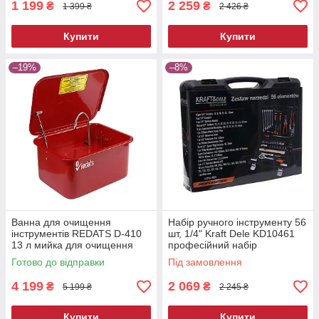
1 199
2 259
₴
₴
1 399 ₴
2 426 ₴
Купити
Купити
–19%
–8%
Ванна для очищення
Набір ручного інструменту 56
інструментів REDATS D-410
шт, 1/4" Kraft Dele KD10461
13 л мийка для очищення
професійний набір
деталей мийна ванна для
інструментів
Готово до відправки
Під замовлення
майстерні
4 199
2 069
₴
₴
5 199 ₴
2 245 ₴
Купити
Купити