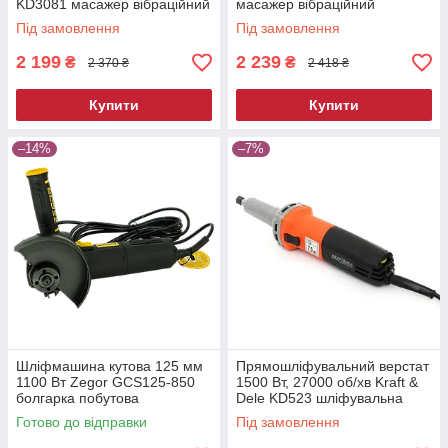
KD3081 масажер вібраційний
масажер вібраційний
Під замовлення
Під замовлення
2 199
2 239
₴
₴
2 370 ₴
2 418 ₴
Купити
Купити
–14%
–7%
Шліфмашина кутова 125 мм
Прямошліфувальний верстат
1100 Вт Zegor GCS125-850
1500 Вт, 27000 об/хв Kraft &
болгарка побутова
Dele KD523 шліфувальна
електрична для різання та
машина пряма
Готово до відправки
Під замовлення
шліфування