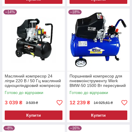
–14%
–18%
Масляний компресор 24
Поршневий компресор для
літри 220 В / 50 Гц масляний
пневмоінструменту Werk
одноциліндровий компресор
BMW-50 1500 Вт пересувний
електричний компресор для
Готово до відправки
Готово до відправки
фарбування
3 039
12 239
₴
₴
3 539 ₴
14 925,61 ₴
Купити
Купити
–8%
–16%