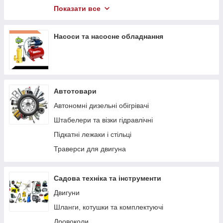
Компресори
Показати все
Гідравлічний інструмент
Насоси та насосне обладнання
Автотовари
Автономні дизельні обігрівачі
Штабелери та візки гідравлічні
Підкaтні лeжaки і cтільці
Траверси для двигуна
Садова техніка та інструменти
Двигуни
Шланги, котушки та комплектуючі
Дровоколи