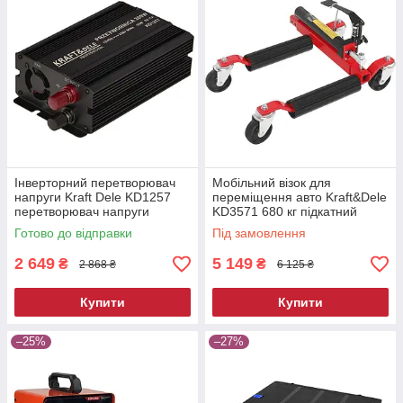
Інверторний перетворювач
Мобільний візок для
напруги Kraft Dele KD1257
переміщення авто Kraft&Dele
перетворювач напруги
KD3571 680 кг підкатний
автомобільний
ролик для автосервісу
Готово до відправки
Під замовлення
2 649
5 149
₴
₴
2 868 ₴
6 125 ₴
Купити
Купити
–25%
–27%