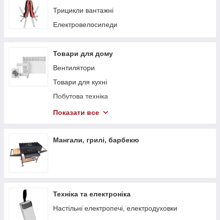
Трицикли вантажні
Електровелосипеди
Товари для дому
Вентилятори
Товари для кухні
Побутова техніка
Теплові гармати
Показати все
Обігрівачі
Стелажі
Мангали, грилі, барбекю
Тепловентилятори
Техніка та електроніка
Настільні електропечі, електродуховки