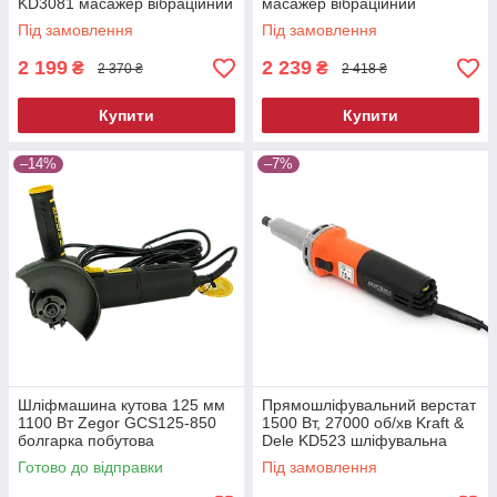
KD3081 масажер вібраційний
масажер вібраційний
Під замовлення
Під замовлення
2 199
2 239
₴
₴
2 370 ₴
2 418 ₴
Купити
Купити
–14%
–7%
Шліфмашина кутова 125 мм
Прямошліфувальний верстат
1100 Вт Zegor GCS125-850
1500 Вт, 27000 об/хв Kraft &
болгарка побутова
Dele KD523 шліфувальна
електрична для різання та
машина пряма
Готово до відправки
Під замовлення
шліфування