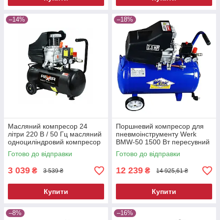
–14%
–18%
Масляний компресор 24
Поршневий компресор для
літри 220 В / 50 Гц масляний
пневмоінструменту Werk
одноциліндровий компресор
BMW-50 1500 Вт пересувний
електричний компресор для
Готово до відправки
Готово до відправки
фарбування
3 039
12 239
₴
₴
3 539 ₴
14 925,61 ₴
Купити
Купити
–8%
–16%