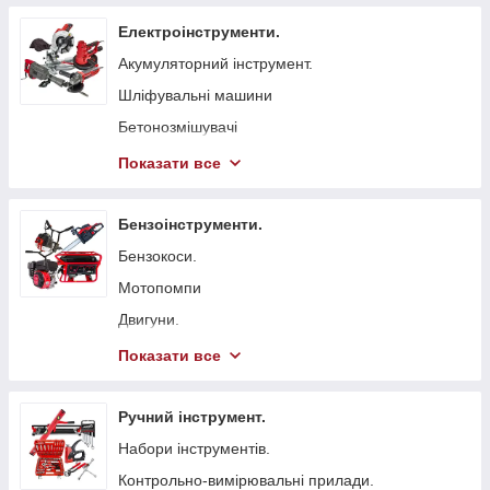
Електроінструменти.
Акумуляторний інструмент.
Шліфувальні машини
Бетонозмішувачі
Болгарка (КШМ)
Показати все
Точильні верстати
Вібратори глибинні для бетону
Бензоінструменти.
Стрічкові пили
Бензокоси.
Токарні станки
Мотопомпи
Гайковерти мережеві
Двигуни.
Свердлильні верстати
Бензопили.
Показати все
Електрорубанки
Генератори.
Штроборізи
Віброплити
Ручний інструмент.
Плиткорізи.
Бензинові газонокосарки.
Набори інструментів.
Електроножиці
Бетонорізи
Контрольно-вимірювальні прилади.