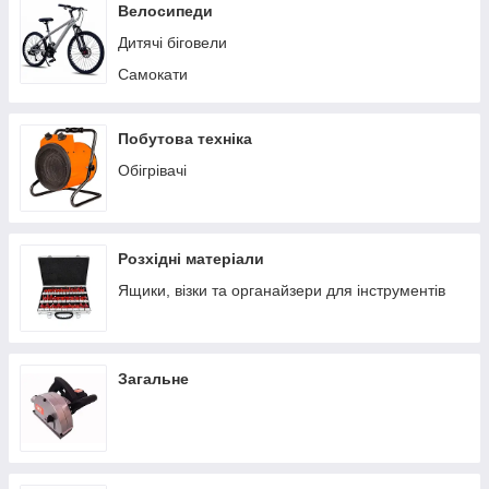
Пилососи побутові
Велосипеди
Теплиці/парники
Дитячі біговели
Вольєри
Самокати
Батути
Ручні сівалки
Побутова техніка
Обігрівачі
Розхідні матеріали
Ящики, візки та органайзери для інструментів
Загальне