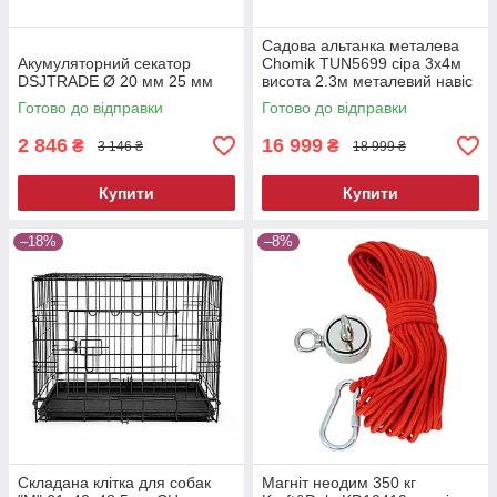
Садова альтанка металева
Акумуляторний секатор
Chomik TUN5699 сіра 3х4м
DSJTRADE Ø 20 мм 25 мм
висота 2.3м металевий навіс
від сонця
Готово до відправки
Готово до відправки
2 846
16 999
₴
₴
3 146 ₴
18 999 ₴
Купити
Купити
–18%
–8%
Складана клітка для собак
Магніт неодим 350 кг