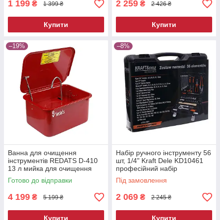
1 199
2 259
₴
₴
1 399 ₴
2 426 ₴
Купити
Купити
–19%
–8%
Ванна для очищення
Набір ручного інструменту 56
інструментів REDATS D-410
шт, 1/4" Kraft Dele KD10461
13 л мийка для очищення
професійний набір
деталей мийна ванна для
інструментів
Готово до відправки
Під замовлення
майстерні
4 199
2 069
₴
₴
5 199 ₴
2 245 ₴
Купити
Купити