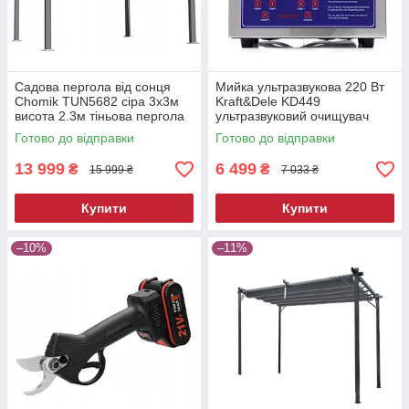
Садова пергола від сонця
Мийка ультразвукова 220 Вт
Chomik TUN5682 сіра 3х3м
Kraft&Dele KD449
висота 2.3м тіньова пергола
ультразвуковий очищувач
для двору
Готово до відправки
Готово до відправки
13 999
6 499
₴
₴
15 999 ₴
7 033 ₴
Купити
Купити
–10%
–11%