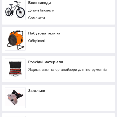
Пилососи побутові
Велосипеди
Теплиці/парники
Дитячі біговели
Вольєри
Самокати
Батути
Ручні сівалки
Побутова техніка
Обігрівачі
Розхідні матеріали
Ящики, візки та органайзери для інструментів
Загальне