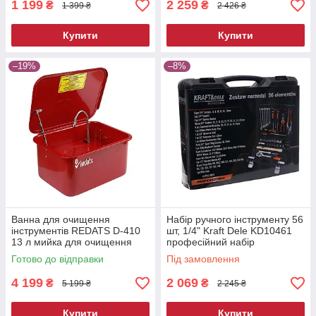
1 199
2 259
₴
₴
1 399 ₴
2 426 ₴
Купити
Купити
–19%
–8%
Ванна для очищення
Набір ручного інструменту 56
інструментів REDATS D-410
шт, 1/4" Kraft Dele KD10461
13 л мийка для очищення
професійний набір
деталей мийна ванна для
інструментів
Готово до відправки
Під замовлення
майстерні
4 199
2 069
₴
₴
5 199 ₴
2 245 ₴
Купити
Купити