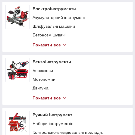
Електроінструменти.
Акумуляторний інструмент.
Шліфувальні машини
Бетонозмішувачі
Болгарка (КШМ)
Показати все
Точильні верстати
Вібратори глибинні для бетону
Бензоінструменти.
Стрічкові пили
Бензокоси.
Токарні станки
Мотопомпи
Гайковерти мережеві
Двигуни.
Свердлильні верстати
Бензопили.
Показати все
Електрорубанки
Генератори.
Штроборізи
Віброплити
Ручний інструмент.
Плиткорізи.
Бензинові газонокосарки.
Набори інструментів.
Електроножиці
Бетонорізи
Контрольно-вимірювальні прилади.