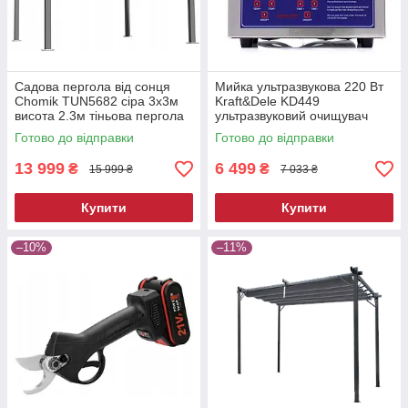
Садова пергола від сонця
Мийка ультразвукова 220 Вт
Chomik TUN5682 сіра 3х3м
Kraft&Dele KD449
висота 2.3м тіньова пергола
ультразвуковий очищувач
для двору
Готово до відправки
Готово до відправки
13 999
6 499
₴
₴
15 999 ₴
7 033 ₴
Купити
Купити
–10%
–11%