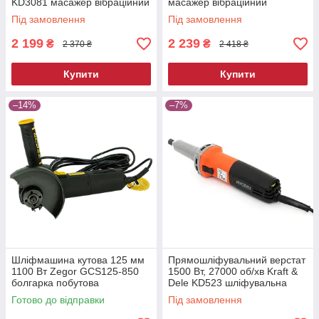
KD3081 масажер вібраційний
масажер вібраційний
Під замовлення
Під замовлення
2 199
2 239
₴
₴
2 370 ₴
2 418 ₴
Купити
Купити
–14%
–7%
Шліфмашина кутова 125 мм
Прямошліфувальний верстат
1100 Вт Zegor GCS125-850
1500 Вт, 27000 об/хв Kraft &
болгарка побутова
Dele KD523 шліфувальна
електрична для різання та
машина пряма
Готово до відправки
Під замовлення
шліфування