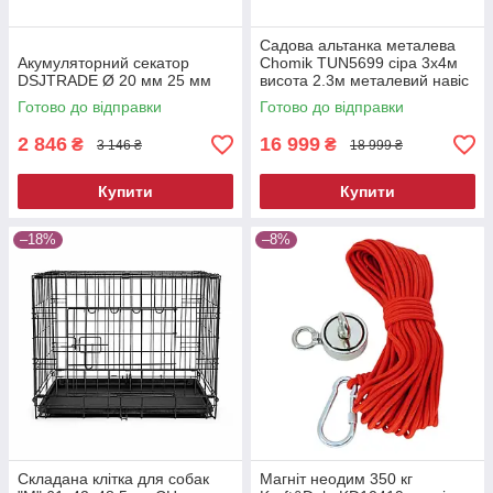
Садова альтанка металева
Акумуляторний секатор
Chomik TUN5699 сіра 3х4м
DSJTRADE Ø 20 мм 25 мм
висота 2.3м металевий навіс
від сонця
Готово до відправки
Готово до відправки
2 846
16 999
₴
₴
3 146 ₴
18 999 ₴
Купити
Купити
–18%
–8%
Складана клітка для собак
Магніт неодим 350 кг