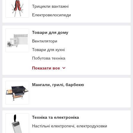
Трицикли вантажні
Електровелосипеди
Товари для дому
Вентилятори
Товари для кухні
Побутова техніка
Теплові гармати
Показати все
Обігрівачі
Стелажі
Мангали, грилі, барбекю
Тепловентилятори
Техніка та електроніка
Настільні електропечі, електродуховки