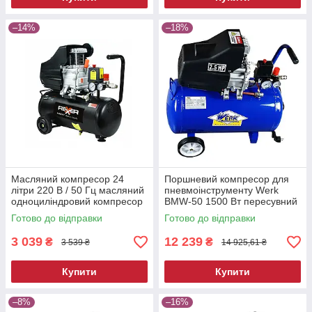
–14%
–18%
Масляний компресор 24
Поршневий компресор для
літри 220 В / 50 Гц масляний
пневмоінструменту Werk
одноциліндровий компресор
BMW-50 1500 Вт пересувний
електричний компресор для
Готово до відправки
Готово до відправки
фарбування
3 039
12 239
₴
₴
3 539 ₴
14 925,61 ₴
Купити
Купити
–8%
–16%