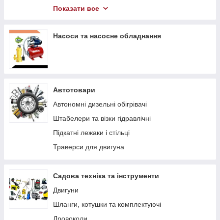
Компресори
Показати все
Гідравлічний інструмент
Насоси та насосне обладнання
Автотовари
Автономні дизельні обігрівачі
Штабелери та візки гідравлічні
Підкaтні лeжaки і cтільці
Траверси для двигуна
Садова техніка та інструменти
Двигуни
Шланги, котушки та комплектуючі
Дровоколи