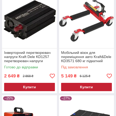
Інверторний перетворювач
Мобільний візок для
напруги Kraft Dele KD1257
переміщення авто Kraft&Dele
перетворювач напруги
KD3571 680 кг підкатний
автомобільний
ролик для автосервісу
Готово до відправки
Під замовлення
2 649
5 149
₴
₴
2 868 ₴
6 125 ₴
Купити
Купити
–25%
–27%