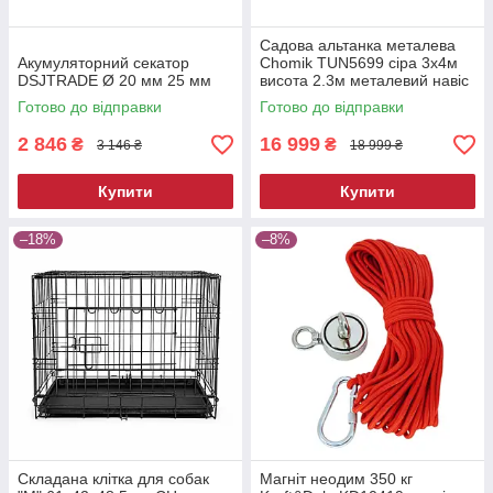
Садова альтанка металева
Акумуляторний секатор
Chomik TUN5699 сіра 3х4м
DSJTRADE Ø 20 мм 25 мм
висота 2.3м металевий навіс
від сонця
Готово до відправки
Готово до відправки
2 846
16 999
₴
₴
3 146 ₴
18 999 ₴
Купити
Купити
–18%
–8%
Складана клітка для собак
Магніт неодим 350 кг