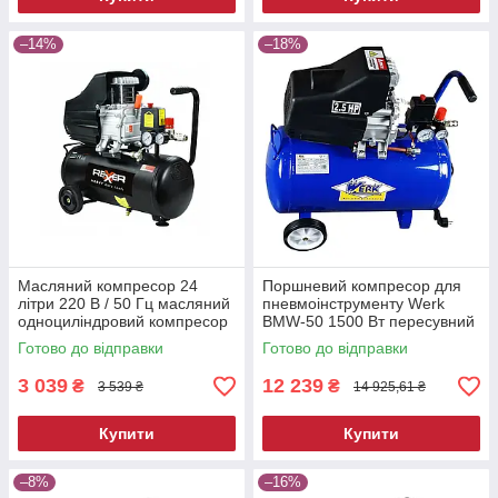
–14%
–18%
Масляний компресор 24
Поршневий компресор для
літри 220 В / 50 Гц масляний
пневмоінструменту Werk
одноциліндровий компресор
BMW-50 1500 Вт пересувний
електричний компресор для
Готово до відправки
Готово до відправки
фарбування
3 039
12 239
₴
₴
3 539 ₴
14 925,61 ₴
Купити
Купити
–8%
–16%