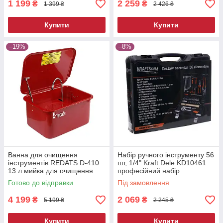
1 199
2 259
₴
₴
1 399 ₴
2 426 ₴
Купити
Купити
–19%
–8%
Ванна для очищення
Набір ручного інструменту 56
інструментів REDATS D-410
шт, 1/4" Kraft Dele KD10461
13 л мийка для очищення
професійний набір
деталей мийна ванна для
інструментів
Готово до відправки
Під замовлення
майстерні
4 199
2 069
₴
₴
5 199 ₴
2 245 ₴
Купити
Купити