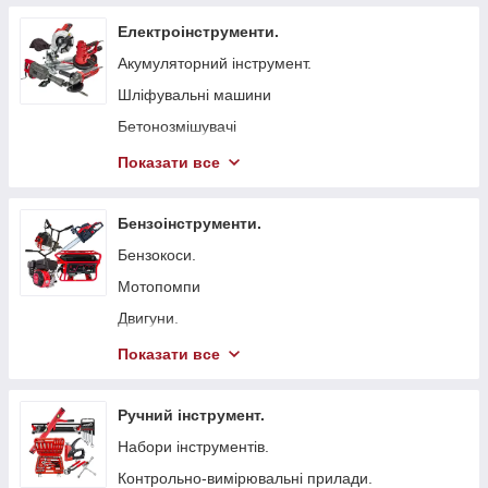
Електроінструменти.
Акумуляторний інструмент.
Шліфувальні машини
Бетонозмішувачі
Болгарка (КШМ)
Показати все
Точильні верстати
Вібратори глибинні для бетону
Бензоінструменти.
Стрічкові пили
Бензокоси.
Токарні станки
Мотопомпи
Гайковерти мережеві
Двигуни.
Свердлильні верстати
Бензопили.
Показати все
Електрорубанки
Генератори.
Штроборізи
Віброплити
Ручний інструмент.
Плиткорізи.
Бензинові газонокосарки.
Набори інструментів.
Електроножиці
Бетонорізи
Контрольно-вимірювальні прилади.