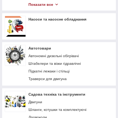
Компресори
Показати все
Гідравлічний інструмент
Насоси та насосне обладнання
Автотовари
Автономні дизельні обігрівачі
Штабелери та візки гідравлічні
Підкaтні лeжaки і cтільці
Траверси для двигуна
Садова техніка та інструменти
Двигуни
Шланги, котушки та комплектуючі
Дровоколи