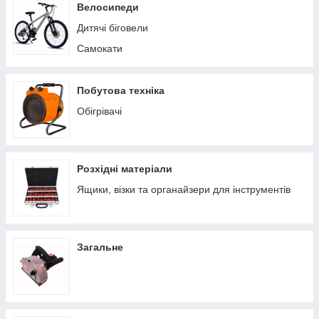
Пилососи побутові
Велосипеди
Теплиці/парники
Дитячі біговели
Вольєри
Самокати
Батути
Ручні сівалки
Побутова техніка
Обігрівачі
Розхідні матеріали
Ящики, візки та органайзери для інструментів
Загальне