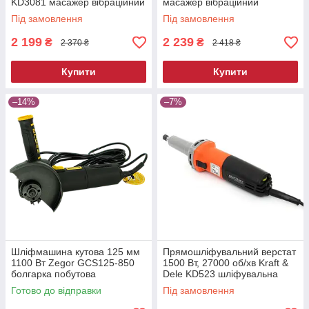
KD3081 масажер вібраційний
масажер вібраційний
Під замовлення
Під замовлення
2 199
2 239
₴
₴
2 370 ₴
2 418 ₴
Купити
Купити
–14%
–7%
Шліфмашина кутова 125 мм
Прямошліфувальний верстат
1100 Вт Zegor GCS125-850
1500 Вт, 27000 об/хв Kraft &
болгарка побутова
Dele KD523 шліфувальна
електрична для різання та
машина пряма
Готово до відправки
Під замовлення
шліфування