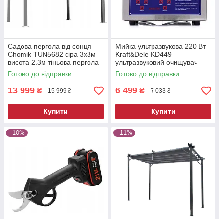
Садова пергола від сонця
Мийка ультразвукова 220 Вт
Chomik TUN5682 сіра 3х3м
Kraft&Dele KD449
висота 2.3м тіньова пергола
ультразвуковий очищувач
для двору
Готово до відправки
Готово до відправки
13 999
6 499
₴
₴
15 999 ₴
7 033 ₴
Купити
Купити
–10%
–11%