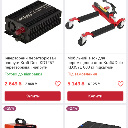
Інверторний перетворювач
Мобільний візок для
напруги Kraft Dele KD1257
переміщення авто Kraft&Dele
перетворювач напруги
KD3571 680 кг підкатний
автомобільний
ролик для автосервісу
Готово до відправки
Під замовлення
2 649
5 149
₴
₴
2 868 ₴
6 125 ₴
Купити
Купити
–25%
–27%