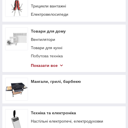
Трицикли вантажні
Електровелосипеди
Товари для дому
Вентилятори
Товари для кухні
Побутова техніка
Теплові гармати
Показати все
Обігрівачі
Стелажі
Мангали, грилі, барбекю
Тепловентилятори
Техніка та електроніка
Настільні електропечі, електродуховки