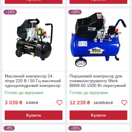
–14%
–18%
Масляний компресор 24
Поршневий компресор для
літри 220 В / 50 Гц масляний
пневмоінструменту Werk
одноциліндровий компресор
BMW-50 1500 Вт пересувний
електричний компресор для
Готово до відправки
Готово до відправки
фарбування
3 039
12 239
₴
₴
3 539 ₴
14 925,61 ₴
Купити
Купити
–8%
–16%