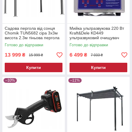
Садова пергола від сонця
Мийка ультразвукова 220 Вт
Chomik TUN5682 сіра 3х3м
Kraft&Dele KD449
висота 2.3м тіньова пергола
ультразвуковий очищувач
для двору
Готово до відправки
Готово до відправки
13 999
6 499
₴
₴
15 999 ₴
7 033 ₴
Купити
Купити
–10%
–11%