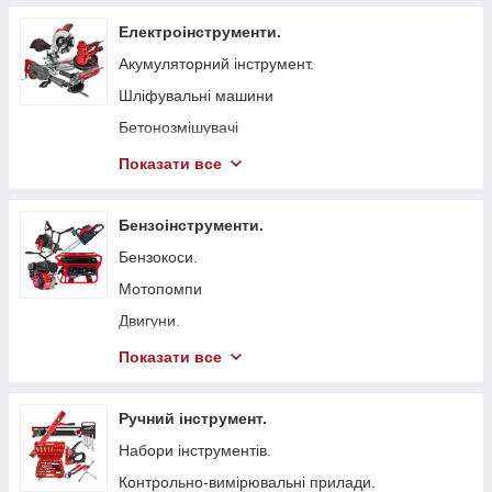
Електроінструменти.
Акумуляторний інструмент.
Шліфувальні машини
Бетонозмішувачі
Болгарка (КШМ)
Показати все
Точильні верстати
Вібратори глибинні для бетону
Бензоінструменти.
Стрічкові пили
Бензокоси.
Токарні станки
Мотопомпи
Гайковерти мережеві
Двигуни.
Свердлильні верстати
Бензопили.
Показати все
Електрорубанки
Генератори.
Штроборізи
Віброплити
Ручний інструмент.
Плиткорізи.
Бензинові газонокосарки.
Набори інструментів.
Електроножиці
Бетонорізи
Контрольно-вимірювальні прилади.