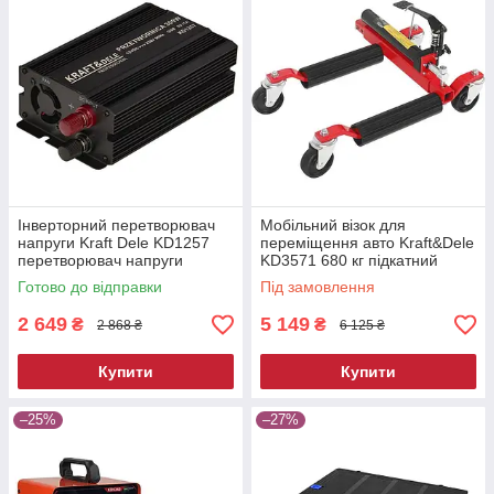
Інверторний перетворювач
Мобільний візок для
напруги Kraft Dele KD1257
переміщення авто Kraft&Dele
перетворювач напруги
KD3571 680 кг підкатний
автомобільний
ролик для автосервісу
Готово до відправки
Під замовлення
2 649
5 149
₴
₴
2 868 ₴
6 125 ₴
Купити
Купити
–25%
–27%