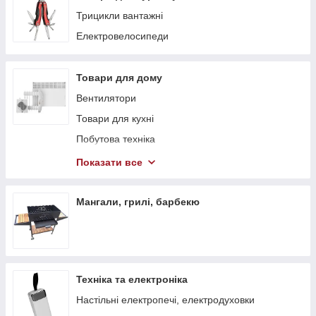
Трицикли вантажні
Електровелосипеди
Товари для дому
Вентилятори
Товари для кухні
Побутова техніка
Теплові гармати
Показати все
Обігрівачі
Стелажі
Мангали, грилі, барбекю
Тепловентилятори
Техніка та електроніка
Настільні електропечі, електродуховки