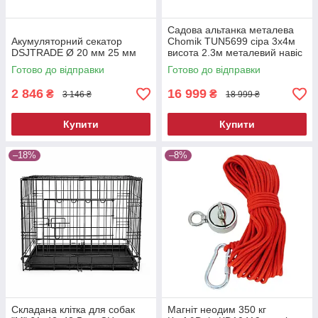
Садова альтанка металева
Акумуляторний секатор
Chomik TUN5699 сіра 3х4м
DSJTRADE Ø 20 мм 25 мм
висота 2.3м металевий навіс
від сонця
Готово до відправки
Готово до відправки
2 846
16 999
₴
₴
3 146 ₴
18 999 ₴
Купити
Купити
–18%
–8%
Складана клітка для собак
Магніт неодим 350 кг