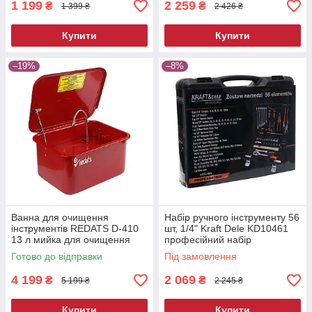
1 199
2 259
₴
₴
1 399 ₴
2 426 ₴
Купити
Купити
–19%
–8%
Ванна для очищення
Набір ручного інструменту 56
інструментів REDATS D-410
шт, 1/4" Kraft Dele KD10461
13 л мийка для очищення
професійний набір
деталей мийна ванна для
інструментів
Готово до відправки
Під замовлення
майстерні
4 199
2 069
₴
₴
5 199 ₴
2 245 ₴
Купити
Купити