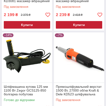
KD3081 масажер вібраційний
масажер вібраційний
Під замовлення
Під замовлення
2 199
2 239
₴
₴
2 370 ₴
2 418 ₴
Купити
Купити
–14%
–7%
Шліфмашина кутова 125 мм
Прямошліфувальний верстат
1100 Вт Zegor GCS125-850
1500 Вт, 27000 об/хв Kraft &
болгарка побутова
Dele KD523 шліфувальна
електрична для різання та
машина пряма
Готово до відправки
Під замовлення
шліфування