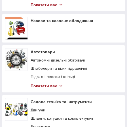
Компресори
Показати все
Гідравлічний інструмент
Насоси та насосне обладнання
Автотовари
Автономні дизельні обігрівачі
Штабелери та візки гідравлічні
Підкaтні лeжaки і cтільці
Траверси для двигуна
Показати все
Стенди для двигуна
Садова техніка та інструменти
Двигуни
Шланги, котушки та комплектуючі
Дровоколи