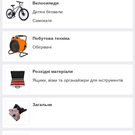
Пилососи побутові
Велосипеди
Теплиці/парники
Дитячі біговели
Вольєри
Самокати
Батути
Ручні сівалки
Побутова техніка
Обігрівачі
Розхідні матеріали
Ящики, візки та органайзери для інструментів
Загальне